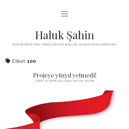
menüyü
KUTUP YILDIZI
aç
THE TURKISH PUZZLE
Haluk Şahin
MENDIREK YAZILARI
DÜN BITMEDI AMA YARIN ÇOKTAN BAŞLADI. BUGÜN GÜNLERDEN NE?
menüyü
HŞ KITAPLARI
aç
Etiket:
100
ADA
PROGRAMLAR
Projeye yüzyıl yetmedi!
İYI YAŞAM VE MUTLULUK ÜZERINE
BIZ KIMIZ?
TARIH: 27 EKIM 2023
yazar:
HALUK ŞAHIN
BABIALI’DE CINAYET
DERS NOTLARI – LECTURE NOTES
GÜZEL MAVRELLA
MED 532 SPRING ‘25
YAZMADAN EDEMEDIM
HABERLER / NEWS