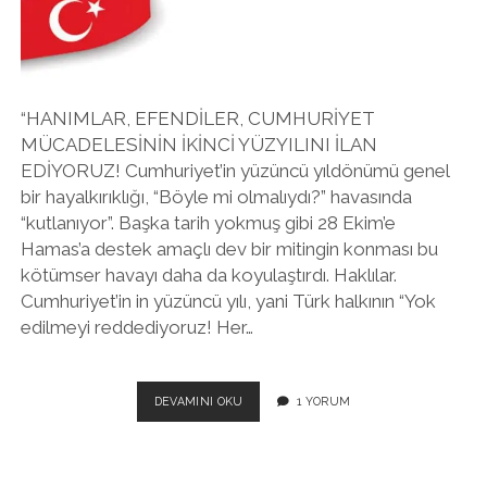
twitter
facebook
instagram
“HANIMLAR, EFENDİLER, CUMHURİYET
MÜCADELESİNİN İKİNCİ YÜZYILINI İLAN
EDİYORUZ! Cumhuriyet’in yüzüncü yıldönümü genel
bir hayalkırıklığı, “Böyle mi olmalıydı?” havasında
“kutlanıyor”. Başka tarih yokmuş gibi 28 Ekim’e
Hamas’a destek amaçlı dev bir mitingin konması bu
kötümser havayı daha da koyulaştırdı. Haklılar.
Cumhuriyet’in in yüzüncü yılı, yani Türk halkının “Yok
edilmeyi reddediyoruz! Her…
PROJEYE
DEVAMINI OKU
1 YORUM
YÜZYIL
YETMEDI!