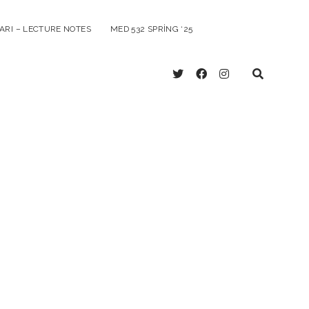
ARI – LECTURE NOTES
MED 532 SPRING ‘25
twitter
facebook
instagram