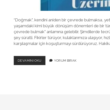
“Doğmak”, kendini aniden bir çevrede bulmaksa, yeti
yaşamdaki kimi büyük dönüşüm dönemleri de bir tür 
çevrede bulmak” anlamına gelebilir. Şimdilerde tec
şey süratli. Fikirler türüyor, kulaklarımıza ulaşıyor, h
karşılaşmalar için koşuşturmayı sürdürüyoruz. Hakikat
“HALUK
DEVAMINI OKU
YORUM BIRAK
ŞAHIN’IN
DENEMELERINDE
ENGIN
BIR
DINGINLIK
VAR”