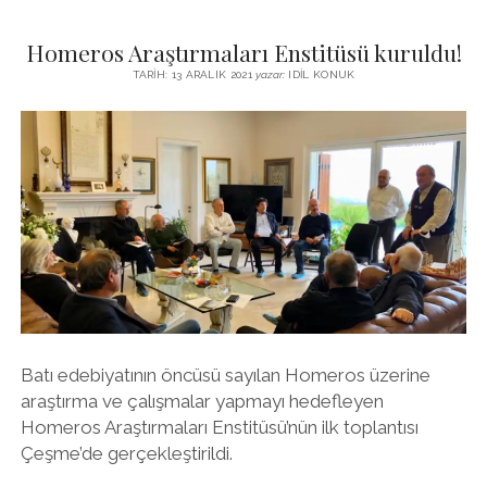
6-
7
Homeros Araştırmaları Enstitüsü kuruldu!
AĞUSTOS’TA
BOZCAADA’DA.
TARIH: 13 ARALIK 2021
yazar:
IDIL KONUK
21.
KEZ
YAPILAN
ETKINLIĞIN
BU
YIL
ANA
KONUSU
TROYA
VE
GÖÇLER,
YILIN
OZANI
ISE
Batı edebiyatının öncüsü sayılan Homeros üzerine
MUSTAFA
araştırma ve çalışmalar yapmayı hedefleyen
KÖZ
Homeros Araştırmaları Enstitüsü’nün ilk toplantısı
Çeşme’de gerçekleştirildi.