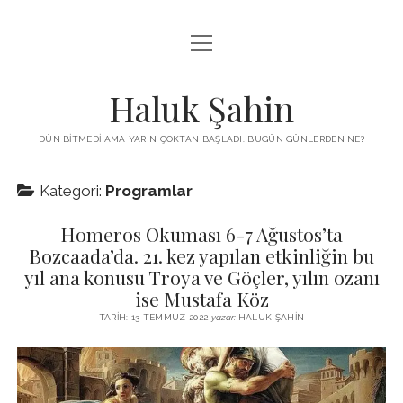
menüyü
KUTUP YILDIZI
aç
THE TURKISH PUZZLE
Haluk Şahin
MENDIREK YAZILARI
DÜN BITMEDI AMA YARIN ÇOKTAN BAŞLADI. BUGÜN GÜNLERDEN NE?
menüyü
HŞ KITAPLARI
aç
Kategori:
Programlar
ADA
PROGRAMLAR
Homeros Okuması 6-7 Ağustos’ta
İYI YAŞAM VE MUTLULUK ÜZERINE
BIZ KIMIZ?
Bozcaada’da. 21. kez yapılan etkinliğin bu
BABIALI’DE CINAYET
yıl ana konusu Troya ve Göçler, yılın ozanı
DERS NOTLARI – LECTURE NOTES
ise Mustafa Köz
GÜZEL MAVRELLA
MED 532 SPRING ‘25
TARIH: 13 TEMMUZ 2022
yazar:
HALUK ŞAHIN
YAZMADAN EDEMEDIM
HABERLER / NEWS