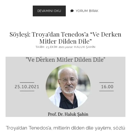
HOMEROS
DEVAMINI OKU
YORUM BIRAK
ARAŞTIRMALARI
ENSTITÜSÜ
KURULDU!
Söyleşi: Troya’dan Tenedos’a “Ve Derken
Mitler Dilden Dile”
TARIH: 23 EKIM 2021
yazar:
HALUK ŞAHIN
Troya’dan Tenedos’a, mitlerin dilden dile yayılımı, sözlü