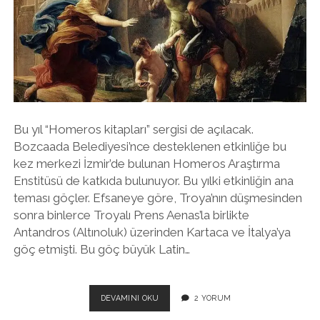
twitter
facebook
instagram
Bu yıl “Homeros kitapları” sergisi de açılacak.
Bozcaada Belediyesi’nce desteklenen etkinliğe bu
kez merkezi İzmir’de bulunan Homeros Araştırma
Enstitüsü de katkıda bulunuyor. Bu yılki etkinliğin ana
teması göçler. Efsaneye göre, Troya’nın düşmesinden
sonra binlerce Troyalı Prens Aenas’la birlikte
Antandros (Altınoluk) üzerinden Kartaca ve İtalya’ya
göç etmişti. Bu göç büyük Latin…
HOMEROS
DEVAMINI OKU
2 YORUM
OKUMASI