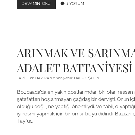
YENİDEN
DEVAMINI OKU
1 YORUM
HEYECANLA
ARINMAK VE SARINMA
ADALET BATTANİYESİ
TARIH: 26 HAZIRAN 2026
yazar:
HALUK ŞAHIN
Bozcaada’da en yakın dostlarımdan biri olan ressam
şatafattan hoşlanmayan çağdaş bir dervişti. Onun için
olduğu değil, ne yaptığı önemliydi. Ve tabii, o yaptığı 
iyi resmi yapmak için bir ömür boyu didindi. Bazıları
Tayfur…