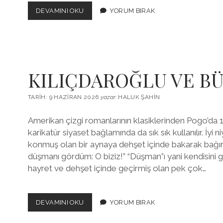
ARINMAK
DEVAMINI OKU
YORUM BIRAK
VE
SARINMAK
İÇİN
ADALET
BATTANİYESİ
KILIÇDAROĞLU VE B
TARIH: 9 HAZIRAN 2026
yazar:
HALUK ŞAHIN
Amerikan çizgi romanlarının klasiklerinden Pogo’da 19
karikatür siyaset bağlamında da sık sık kullanılır. İyi n
konmuş olan bir aynaya dehşet içinde bakarak bağı
düşmanı gördüm: O biziz!” “Düşman”ı yani kendisini gö
hayret ve dehşet içinde geçirmiş olan pek çok…
KILIÇDAROĞLU
DEVAMINI OKU
YORUM BIRAK
VE
BÜYÜK