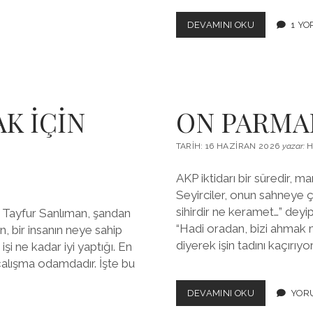
250
DEVAMINI OKU
1 Y
YAŞINDA
BİR
KOCA
BEBEK
K İÇİN
ON PARMA
TARIH: 16 HAZIRAN 2026
yazar:
H
AKP iktidarı bir süredir, ma
Seyirciler, onun sahneye çık
sihirdir ne keramet…” deyip
 Tayfur Sanlıman, şandan
“Hadi oradan, bizi ahmak mı
, bir insanın neye sahip
diyerek işin tadını kaçırıyor
işi ne kadar iyi yaptığı. En
 çalışma odamdadır. İşte bu
ON
DEVAMINI OKU
YOR
PARMAKTA