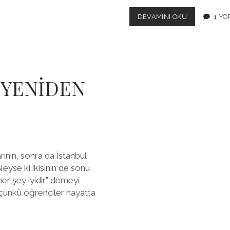
OLUR
DEVAMINI OKU
1 Y
AMA
BU
KADARI
OLMAZ
Kİ!
N YENİDEN
rının, sonra da İstanbul
Neyse ki ikisinin de sonu
er şey iyidir” demeyi
u, çünkü öğrenciler hayatta