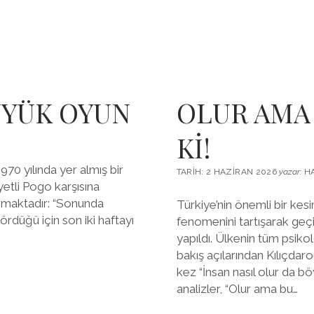
ON
MARİFET
ÜYÜK OYUN
OLUR AMA
Kİ!
70 yılında yer almış bir
TARIH: 2 HAZIRAN 2026
yazar:
HA
iyetli Pogo karşısına
rmaktadır: “Sonunda
Türkiye’nin önemli bir kes
rdüğü için son iki haftayı
fenomenini tartışarak geçir
yapıldı. Ülkenin tüm psikol
bakış açılarından Kılıçdaro
kez “İnsan nasıl olur da bö
analizler, “Olur ama bu…