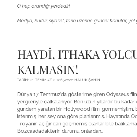
O hep arandığı yerdedir!
Medya, kültür, siyaset, tarih üzerine güncel konular, yol 
HAYDİ, ITHAKA YOLC
KALMASIN!
TARIH: 21 TEMMUZ 2026
yazar:
HALUK ŞAHIN
Dünya 17 Temmuz’da gösterime giren Odysseus filmi
yergileriyle çalkalanıyor. Ben uzun yıllardır bu kada
gündem yaratan bir Hollywood filmi görmemiştim. Be
istenmiş, her şey ona göre planlanmış. Hayatında O
Troya’nın açığından geçmemiş olanlar bile balıklama 
Bozcaada’dakilerin durumu onlardan…