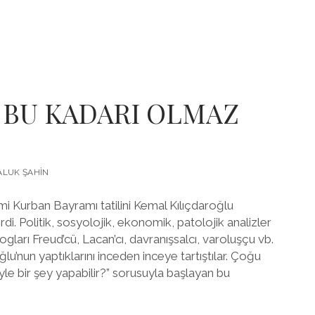
 BU KADARI OLMAZ
LUK ŞAHIN
imi Kurban Bayramı tatilini Kemal Kılıçdaroğlu
di. Politik, sosyolojik, ekonomik, patolojik analizler
ogları Freud’cü, Lacan’cı, davranışsalcı, varoluşçu vb.
ğlu’nun yaptıklarını inceden inceye tartıştılar. Çoğu
yle bir şey yapabilir?” sorusuyla başlayan bu