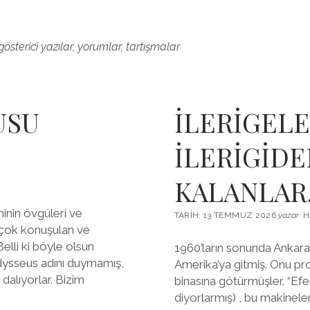
gösterici yazılar, yorumlar, tartışmalar
USU
İLERİGELE
İLERİGİDE
KALANLA
nin övgüleri ve
TARIH: 13 TEMMUZ 2026
yazar:
H
r çok konuşulan ve
lli ki böyle olsun
1960’ların sonunda Ankara’d
dysseus adını duymamış,
Amerika’ya gitmiş. Onu pr
dalıyorlar. Bizim
binasına götürmüşler. “Ef
diyorlarmış) , bu makineler 