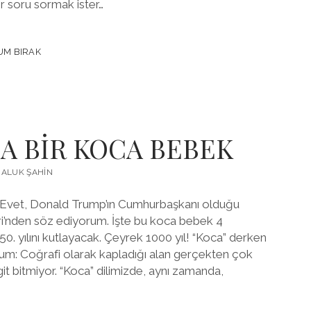
bir soru sormak ister…
ER,
UM BIRAK
ER
DA BİR KOCA BEBEK
ALUK ŞAHIN
 Evet, Donald Trump’ın Cumhurbaşkanı olduğu
ri’nden söz ediyorum. İşte bu koca bebek 4
. yılını kutlayacak. Çeyrek 1000 yıl! “Koca” derken
rum: Coğrafi olarak kapladığı alan gerçekten çok
t bitmiyor. “Koca” dilimizde, aynı zamanda,