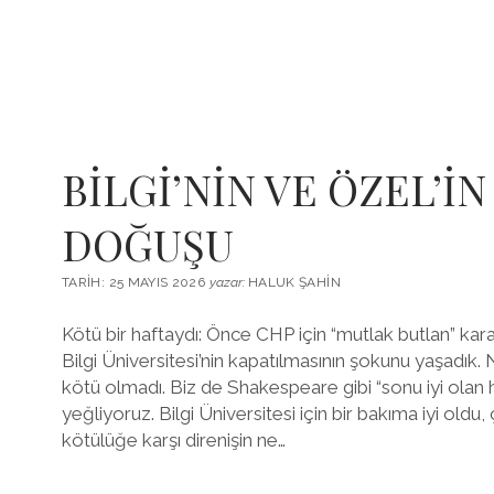
OYUN
BİLGİ’NİN VE ÖZEL’İ
DOĞUŞU
TARIH: 25 MAYIS 2026
yazar:
HALUK ŞAHIN
Kötü bir haftaydı: Önce CHP için “mutlak butlan” kara
Bilgi Üniversitesi’nin kapatılmasının şokunu yaşadık. 
kötü olmadı. Biz de Shakespeare gibi “sonu iyi olan h
yeğliyoruz. Bilgi Üniversitesi için bir bakıma iyi old
kötülüğe karşı direnişin ne…