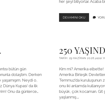
her şeyi biliyorlar. Acaba 
İLERİGELENL
DEVAMINI OKU
YOR
İLERİGİDENL
VE
GERİ
KALANLAR…
A
250 YAŞIN
TARIH: 29 HAZIRAN 2026
yazar:
H
ntısı bütün gün
Kim mi? Amerika elbette!
onunla dolaştım. Derken
Amerika Birleşik Devletle
ce yaşamışım. Neydi o,
Temmuz’da kuruluşunun 250
 Dünya Kupası’ da ilk
onu iki anlamda kullanıyo
rim! Onu da günlerce…
büyük, çok kocaman. Git gi
yaşlanmış,…