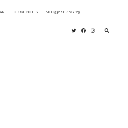
ARI – LECTURE NOTES
MED 532 SPRING ‘25
twitter
facebook
instagram