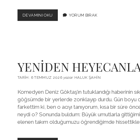
HAYDİ,
DEVAMINI OKU
YORUM BIRAK
ITHAKA
YOLCUSU
KALMASIN!
YENİDEN HEYECANL
TARIH: 6 TEMMUZ 2026
yazar:
HALUK ŞAHIN
Komedyen Deniz Göktaş’ın tutuklandığı haberinin sıkı
göğsümde bir yerlerde zonklayıp durdu. Gün boyu 
farkettim ki, ben o acıyı tanıyorum, kısa bir süre ön
neydi o? Sonunda buldum: Büyük umutlarla gittiğimiz
elenen takım olduğumuzu öğrendiğimde hissettikle