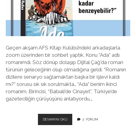
twitter
facebook
instagram
Geçen akşam AFS Kitap Kulübü’ndeki arkadaşlarla
zoom üzerinden bir sohbet yaptık. Konu “Ada” adlı
romanımdı. Söz dönüp dolaşıp Dijital Çağ’da roman
türünün geleceğinin olup olmadığına geldi. “Romanın
dizilere senaryo sağlamaktan başka bir işlevi kaldı
mı?” sorusu sık sık sorulmakta… “Ada” benim ikinci
romanım. Birincisi, “Babıali’de Cinayet”, Türkiye’de
gazeteciliğin çürüyüşünü anlatıyordu.…
KENDI
DEVAMINI OKU
2 YORUM
YAZDIĞIM
ROMANI