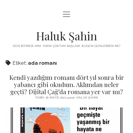
menüyü
KUTUP YILDIZI
aç
THE TURKISH PUZZLE
Haluk Şahin
MENDIREK YAZILARI
DÜN BITMEDI AMA YARIN ÇOKTAN BAŞLADI. BUGÜN GÜNLERDEN NE?
menüyü
HŞ KITAPLARI
aç
Etiket:
ada romanı
ADA
PROGRAMLAR
Kendi yazdığım romanı dört yıl sonra bir
İYI YAŞAM VE MUTLULUK ÜZERINE
BIZ KIMIZ?
yabancı gibi okudum. Aklımdan neler
BABIALI’DE CINAYET
geçti? Dijital Çağ’da romana yer var mı?
DERS NOTLARI – LECTURE NOTES
GÜZEL MAVRELLA
TARIH: 16 MAYIS 2022
yazar:
HALUK ŞAHIN
MED 532 SPRING ‘25
YAZMADAN EDEMEDIM
HABERLER / NEWS