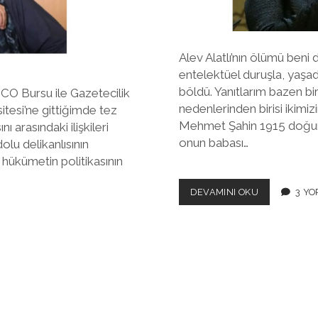
Alev Alatlı’nın ölümü beni
entelektüel duruşla, yaşad
böldü. Yanıtlarım bazen b
SCO Bursu ile Gazetecilik
nedenlerinden birisi iki
tesi’ne gittiğimde tez
Mehmet Şahin 1915 doğum
 arasındaki ilişkileri
onun babası…
lu delikanlısının
hükümetin politikasının
ALEV
DEVAMINI OKU
3 Y
HANIM’A
SORACAK
IKI
SORUM
VARDI…