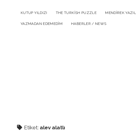
KUTUP YILDIZI
THE TURKISH PUZZLE
MENDIREK YAZIL
YAZMADAN EDEMEDIM
HABERLER / NEWS
Etiket:
alev alatlı