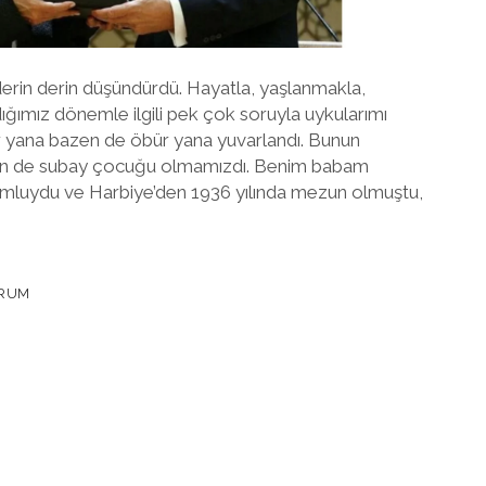
 derin derin düşündürdü. Hayatla, yaşlanmakla,
ığımız dönemle ilgili pek çok soruyla uykularımı
ir yana bazen de öbür yana yuvarlandı. Bunun
mizin de subay çocuğu olmamızdı. Benim babam
luydu ve Harbiye’den 1936 yılında mezun olmuştu,
ORUM