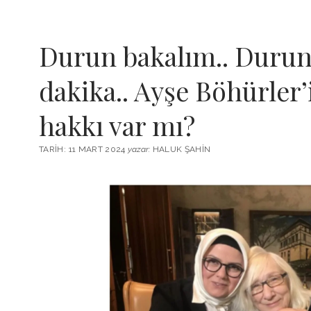
Durun bakalım.. Durun
dakika.. Ayşe Böhürler’i
hakkı var mı?
TARIH: 11 MART 2024
yazar:
HALUK ŞAHIN