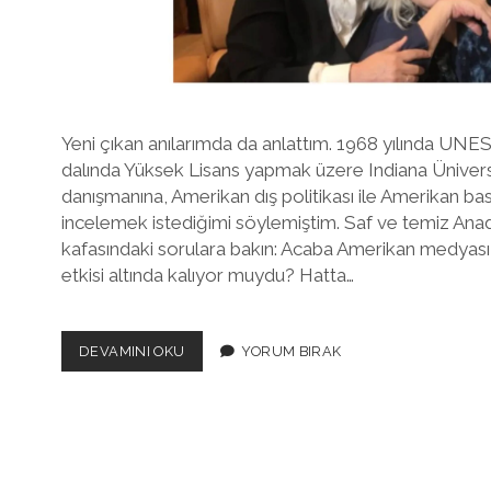
Yeni çıkan anılarımda da anlattım. 1968 yılında UNE
dalında Yüksek Lisans yapmak üzere Indiana Üniversi
danışmanına, Amerikan dış politikası ile Amerikan basını
incelemek istediğimi söylemiştim. Saf ve temiz Anado
kafasındaki sorulara bakın: Acaba Amerikan medyası 
etkisi altında kalıyor muydu? Hatta…
DURUN
DEVAMINI OKU
YORUM BIRAK
BAKALIM..
DURUN
BIR
DAKIKA..
AYŞE
BÖHÜRLER’IN