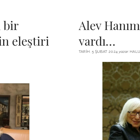
 bir
Alev Hanım’
n eleştiri
vardı…
TARIH: 5 ŞUBAT 2024
yazar:
HALU