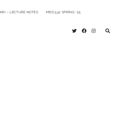
ARI – LECTURE NOTES
MED 532 SPRING ‘25
twitter
facebook
instagram