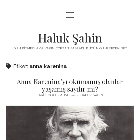
menüyü
KUTUP YILDIZI
aç
THE TURKISH PUZZLE
Haluk Şahin
MENDIREK YAZILARI
DÜN BITMEDI AMA YARIN ÇOKTAN BAŞLADI. BUGÜN GÜNLERDEN NE?
menüyü
HŞ KITAPLARI
aç
Etiket:
anna karenina
ADA
PROGRAMLAR
Anna Karenina’yı okumamış olanlar
İYI YAŞAM VE MUTLULUK ÜZERINE
BIZ KIMIZ?
yaşamış sayılır mı?
BABIALI’DE CINAYET
TARIH: 21 KASIM 2021
yazar:
HALUK ŞAHIN
DERS NOTLARI – LECTURE NOTES
GÜZEL MAVRELLA
MED 532 SPRING ‘25
YAZMADAN EDEMEDIM
HABERLER / NEWS