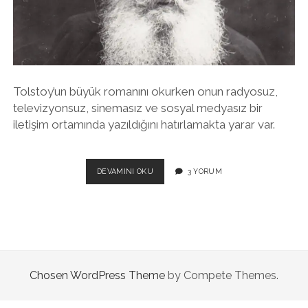
twitter
facebook
instagram
Tolstoy’un büyük romanını okurken onun radyosuz,
televizyonsuz, sinemasız ve sosyal medyasız bir
iletişim ortamında yazıldığını hatırlamakta yarar var.
ANNA
DEVAMINI OKU
3 YORUM
KARENINA’YI
OKUMAMIŞ
OLANLAR
YAŞAMIŞ
SAYILIR
MI?
Chosen WordPress Theme
by Compete Themes.