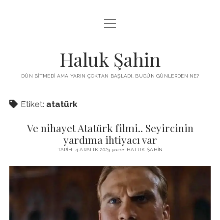
menüyü
KUTUP YILDIZI
aç
THE TURKISH PUZZLE
Haluk Şahin
MENDIREK YAZILARI
DÜN BITMEDI AMA YARIN ÇOKTAN BAŞLADI. BUGÜN GÜNLERDEN NE?
menüyü
HŞ KITAPLARI
aç
Etiket:
atatürk
ADA
PROGRAMLAR
Ve nihayet Atatürk filmi.. Seyircinin
İYI YAŞAM VE MUTLULUK ÜZERINE
BIZ KIMIZ?
yardıma ihtiyacı var
BABIALI’DE CINAYET
TARIH: 4 ARALIK 2023
yazar:
HALUK ŞAHIN
DERS NOTLARI – LECTURE NOTES
GÜZEL MAVRELLA
MED 532 SPRING ‘25
YAZMADAN EDEMEDIM
HABERLER / NEWS