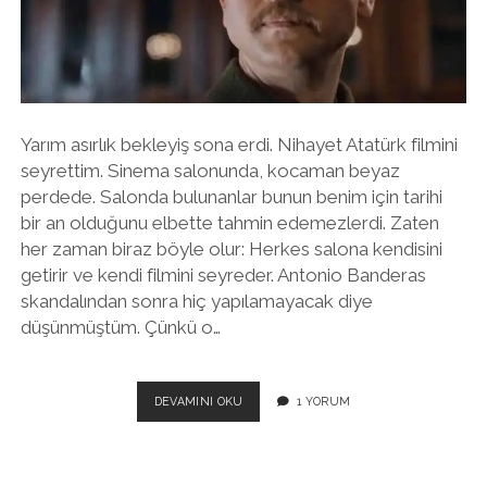
twitter
facebook
instagram
Yarım asırlık bekleyiş sona erdi. Nihayet Atatürk filmini
seyrettim. Sinema salonunda, kocaman beyaz
perdede. Salonda bulunanlar bunun benim için tarihi
bir an olduğunu elbette tahmin edemezlerdi. Zaten
her zaman biraz böyle olur: Herkes salona kendisini
getirir ve kendi filmini seyreder. Antonio Banderas
skandalından sonra hiç yapılamayacak diye
düşünmüştüm. Çünkü o…
VE
DEVAMINI OKU
1 YORUM
NIHAYET
ATATÜRK
FILMI..
SEYIRCININ