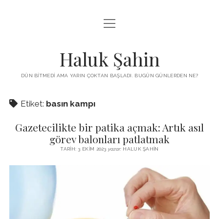
menüyü
KUTUP YILDIZI
aç
THE TURKISH PUZZLE
Haluk Şahin
MENDIREK YAZILARI
DÜN BITMEDI AMA YARIN ÇOKTAN BAŞLADI. BUGÜN GÜNLERDEN NE?
menüyü
HŞ KITAPLARI
aç
Etiket:
basın kampı
ADA
PROGRAMLAR
Gazetecilikte bir patika açmak: Artık asıl
İYI YAŞAM VE MUTLULUK ÜZERINE
BIZ KIMIZ?
görev balonları patlatmak
BABIALI’DE CINAYET
TARIH: 3 EKIM 2023
yazar:
HALUK ŞAHIN
DERS NOTLARI – LECTURE NOTES
GÜZEL MAVRELLA
MED 532 SPRING ‘25
YAZMADAN EDEMEDIM
HABERLER / NEWS