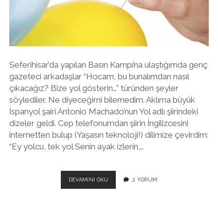
twitter
facebook
instagram
Seferihisar’da yapılan Basın Kampı’na ulaştığımda genç
gazeteci arkadaşlar “Hocam, bu bunalımdan nasıl
çıkacağız? Bize yol gösterin…” türünden şeyler
söylediler. Ne diyeceğimi bilemedim. Aklıma büyük
İspanyol şairi Antonio Machado’nun Yol adlı şiirindeki
dizeler geldi. Cep telefonumdan şiirin İngilizcesini
internetten bulup (Yaşasın teknoloji!) dilimize çevirdim:
“Ey yolcu, tek yol Senin ayak izlerin,…
GAZETECILIKTE
DEVAMINI OKU
2 YORUM
BIR
PATIKA
AÇMAK:
ARTIK