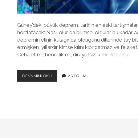
Güney’deki büyük deprem, tarihin en eski tartışmaları
hortlatacak: Nasıl olur da bilimsel olgular bu kadar a
depremin elinin kulağında olduğunu dillerinde tüy bit
etmişken, yıllardır kimse kılını kıpırdatmaz ve felake
Cehalet mi, bencillik mi, dirayetsizlik mi, nedir bu…
KARA
DEVAMINI OKU
2 YORUM
KUTUNUN
ESRARI:
HER
ŞEY
BU
KADAR
AÇIKKEN…