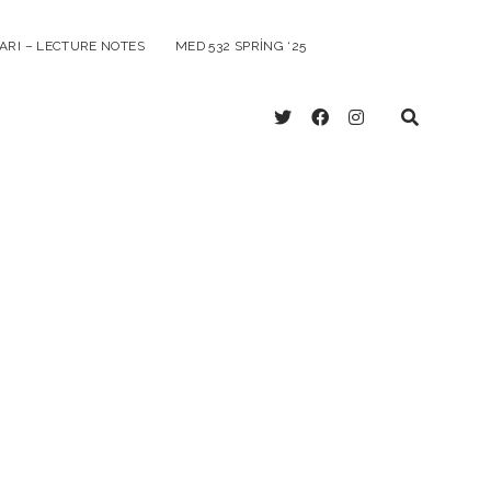
ARI – LECTURE NOTES
MED 532 SPRING ‘25
twitter
facebook
instagram