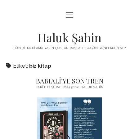
menüyü
KUTUP YILDIZI
aç
THE TURKISH PUZZLE
Haluk Şahin
MENDIREK YAZILARI
DÜN BITMEDI AMA YARIN ÇOKTAN BAŞLADI. BUGÜN GÜNLERDEN NE?
menüyü
HŞ KITAPLARI
aç
Etiket:
biz kitap
ADA
PROGRAMLAR
BABIALİ’YE SON TREN
İYI YAŞAM VE MUTLULUK ÜZERINE
BIZ KIMIZ?
TARIH: 22 ŞUBAT 2024
yazar:
HALUK ŞAHIN
BABIALI’DE CINAYET
DERS NOTLARI – LECTURE NOTES
GÜZEL MAVRELLA
MED 532 SPRING ‘25
YAZMADAN EDEMEDIM
HABERLER / NEWS