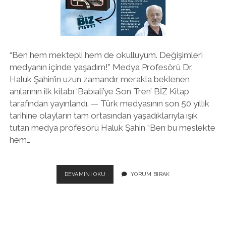
twitter
facebook
instagram
“Ben hem mektepli hem de okulluyum. Değişimleri
medyanın içinde yaşadım!” Medya Profesörü Dr.
Haluk Şahin’in uzun zamandır merakla beklenen
anılarının ilk kitabı ‘Babıali’ye Son Tren’ BİZ Kitap
tarafından yayınlandı. — Türk medyasının son 50 yıllık
tarihine olayların tam ortasından yaşadıklarıyla ışık
tutan medya profesörü Haluk Şahin “Ben bu meslekte
hem…
BABIALİ’YE
DEVAMINI OKU
YORUM BIRAK
SON
TREN