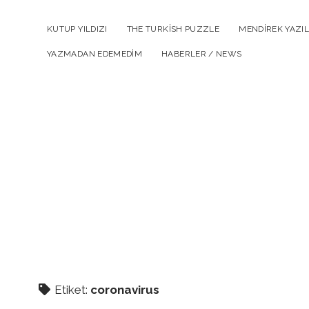
KUTUP YILDIZI
THE TURKISH PUZZLE
MENDIREK YAZIL
YAZMADAN EDEMEDIM
HABERLER / NEWS
Etiket:
coronavirus