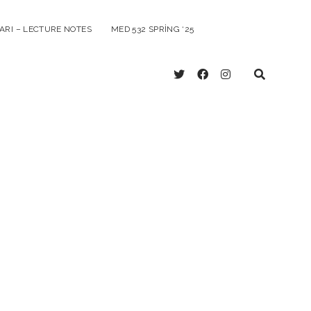
ARI – LECTURE NOTES
MED 532 SPRING ‘25
twitter
facebook
instagram