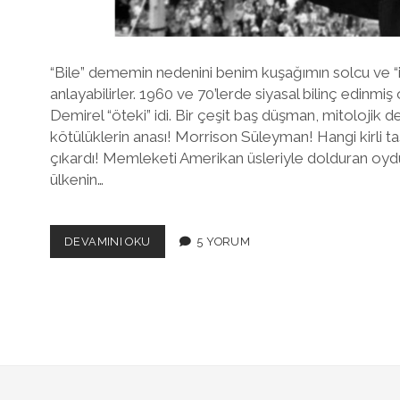
“Bile” dememin nedenini benim kuşağımın solcu ve “ile
anlayabilirler. 1960 ve 70’lerde siyasal bilinç edinmi
Demirel “öteki” idi. Bir çeşit baş düşman, mitolojik 
kötülüklerin anası! Morrison Süleyman! Hangi kirli taş
çıkardı! Memleketi Amerikan üsleriyle dolduran oydu, 
ülkenin…
BENI
DEVAMINI OKU
5 YORUM
BOĞAZIÇI’NE
NEDEN
ALMADILAR?
YA
DA
DEMIREL’I
BILE
ÖZLEMEK..