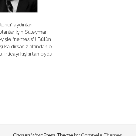
rici” aydınları
ş olanlar için Süleyman
deyişle “nemesis”! Bütün
ı kaldırsanız altından o
irticayı kışkırtan oydu,
Chosen WordPress Theme
by Compete Themes.