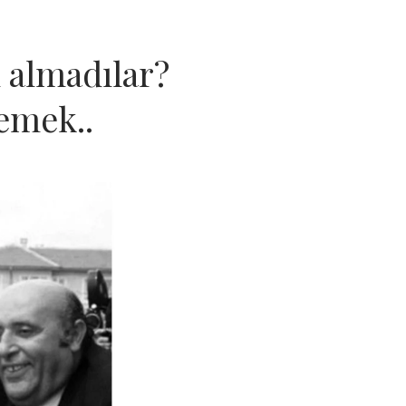
 almadılar?
lemek..