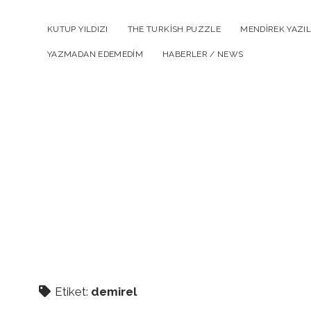
KUTUP YILDIZI
THE TURKISH PUZZLE
MENDIREK YAZIL
YAZMADAN EDEMEDIM
HABERLER / NEWS
Etiket:
demirel