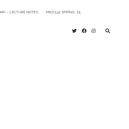
ARI – LECTURE NOTES
MED 532 SPRING ‘25
twitter
facebook
instagram