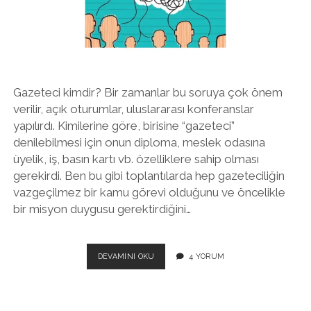
twitter
facebook
instagram
Gazeteci kimdir? Bir zamanlar bu soruya çok önem
verilir, açık oturumlar, uluslararası konferanslar
yapılırdı. Kimilerine göre, birisine “gazeteci”
denilebilmesi için onun diploma, meslek odasına
üyelik, iş, basın kartı vb. özelliklere sahip olması
gerekirdi. Ben bu gibi toplantılarda hep gazeteciliğin
vazgeçilmez bir kamu görevi olduğunu ve öncelikle
bir misyon duygusu gerektirdiğini…
EYY
DEVAMINI OKU
4 YORUM
ILETIŞIMCILER,
NEREDESINIZ?
HEPINIZ
TEKNISYEN