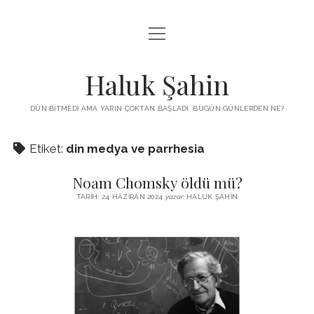
menüyü
KUTUP YILDIZI
aç
THE TURKISH PUZZLE
Haluk Şahin
MENDIREK YAZILARI
DÜN BITMEDI AMA YARIN ÇOKTAN BAŞLADI. BUGÜN GÜNLERDEN NE?
menüyü
HŞ KITAPLARI
aç
Etiket:
din medya ve parrhesia
ADA
PROGRAMLAR
Noam Chomsky öldü mü?
İYI YAŞAM VE MUTLULUK ÜZERINE
BIZ KIMIZ?
TARIH: 24 HAZIRAN 2024
yazar:
HALUK ŞAHIN
BABIALI’DE CINAYET
DERS NOTLARI – LECTURE NOTES
GÜZEL MAVRELLA
MED 532 SPRING ‘25
YAZMADAN EDEMEDIM
HABERLER / NEWS