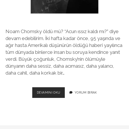
twitter
facebook
instagram
Noam Chomsky öldü mü? “Acun ıssız kaldı mı?” diye
devam edebilirim. İki hafta kadar önce, 95 yaşında ve
ağır hasta Amerikalı düşünürün öldüğü haberi yayılınca
tüm dünyada binlerce insan bu soruya kendince yanıt
verdi. Büyük çoğunluk, Chomsky’nin ölümüyle
dünyanın daha sessiz, daha acımasız, daha yalancı,
daha cahil, daha korkak bir…
NOAM
DEVAMINI OKU
YORUM BIRAK
CHOMSKY
ÖLDÜ
MÜ?