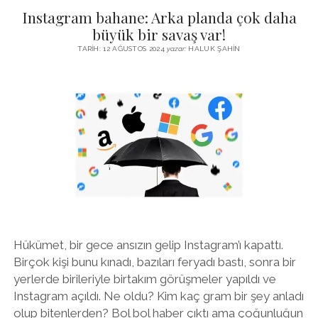
VOLTAIRE,
Instagram bahane: Arka planda çok daha
PARDON
MISTER
büyük bir savaş var!
MUSK?
TARIH: 12 AĞUSTOS 2024
yazar:
HALUK ŞAHIN
Hükümet, bir gece ansızın gelip Instagram’ı kapattı.
Birçok kişi bunu kınadı, bazıları feryadı bastı, sonra bir
yerlerde birileriyle birtakım görüşmeler yapıldı ve
Instagram açıldı. Ne oldu? Kim kaç gram bir şey anladı
olup bitenlerden? Bol bol haber çıktı ama çoğunluğun