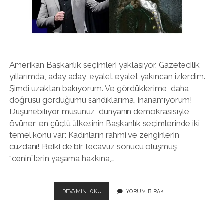
twitter
facebook
instagram
Amerikan Başkanlık seçimleri yaklaşıyor. Gazetecilik
yıllarımda, aday aday, eyalet eyalet yakından izlerdim.
Şimdi uzaktan bakıyorum. Ve gördüklerime, daha
doğrusu gördüğümü sandıklarıma, inanamıyorum!
Düşünebiliyor musunuz, dünyanın demokrasisiyle
övünen en güçlü ülkesinin Başkanlık seçimlerinde iki
temel konu var: Kadınların rahmi ve zenginlerin
cüzdanı! Belki de bir tecavüz sonucu oluşmuş
“cenin”lerin yaşama hakkına,…
DEĞIL
DEVAMINI OKU
YORUM BIRAK
MI
MÖSYÖ