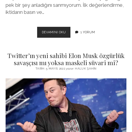
pek bir şey anladığını sanmıyorum. İlk değerlendirme,
iktidarın basın ve…
INSTAGRAM
DEVAMINI OKU
1 YORUM
BAHANE:
ARKA
PLANDA
Twitter’ın yeni sahibi Elon Musk özgürlük
ÇOK
DAHA
savaşçısı mı yoksa maskeli süvari mi?
BÜYÜK
TARIH: 5 MAYIS 2022
yazar:
HALUK ŞAHIN
BIR
SAVAŞ
VAR!