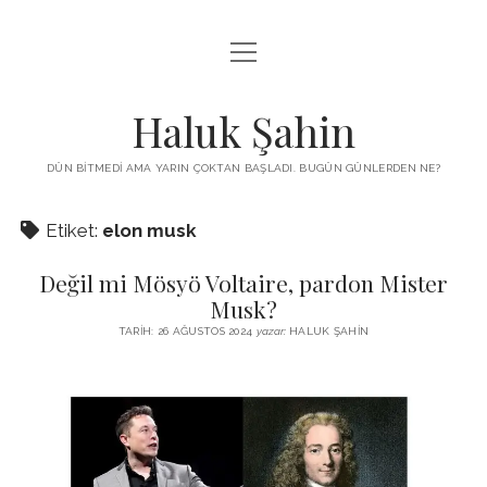
menüyü
KUTUP YILDIZI
aç
THE TURKISH PUZZLE
Haluk Şahin
MENDIREK YAZILARI
DÜN BITMEDI AMA YARIN ÇOKTAN BAŞLADI. BUGÜN GÜNLERDEN NE?
menüyü
HŞ KITAPLARI
aç
Etiket:
elon musk
ADA
PROGRAMLAR
Değil mi Mösyö Voltaire, pardon Mister
İYI YAŞAM VE MUTLULUK ÜZERINE
BIZ KIMIZ?
Musk?
BABIALI’DE CINAYET
TARIH: 26 AĞUSTOS 2024
yazar:
HALUK ŞAHIN
DERS NOTLARI – LECTURE NOTES
GÜZEL MAVRELLA
MED 532 SPRING ‘25
YAZMADAN EDEMEDIM
HABERLER / NEWS