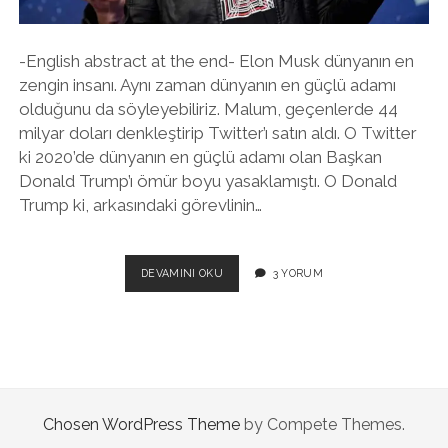
-English abstract at the end- Elon Musk dünyanın en
zengin insanı. Aynı zaman dünyanın en güçlü adamı
olduğunu da söyleyebiliriz. Malum, geçenlerde 44
milyar doları denkleştirip Twitter’ı satın aldı. O Twitter
ki 2020’de dünyanın en güçlü adamı olan Başkan
Donald Trump’ı ömür boyu yasaklamıştı. O Donald
Trump ki, arkasındaki görevlinin…
TWITTER’IN
DEVAMINI OKU
3 YORUM
YENI
SAHIBI
ELON
MUSK
ÖZGÜRLÜK
SAVAŞÇISI
MI
Chosen WordPress Theme
by Compete Themes.
YOKSA
MASKELI