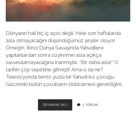
twitter
facebook
instagram
Dünyanın hali hiç iç açıcı değil. Hele son haftalarda
asla olmayacağını düşündüğümüz şeyler oluyor.
Örneğin, İkinci Dünya Savaşı’nda Yahudilere
yapılanlardan sonra soykırımın asla açıkça
savunulamayacağına inanmıştık. “Bir daha asla!” O
tarihin çöp sepetine gitmişti! Ama o da ne?
Televizyonda temiz yüzlü bir Yahudi kız çocuğu
Gazze’eki bütün çocukların öldürülmesi gerektiğini…
KIYAMETIN
DEVAMINI OKU
2 YORUM
DÖRT
ATLISI..