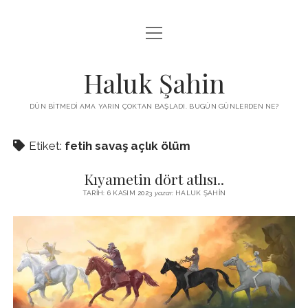
menüyü
KUTUP YILDIZI
aç
THE TURKISH PUZZLE
Haluk Şahin
MENDIREK YAZILARI
DÜN BITMEDI AMA YARIN ÇOKTAN BAŞLADI. BUGÜN GÜNLERDEN NE?
menüyü
HŞ KITAPLARI
aç
Etiket:
fetih savaş açlık ölüm
ADA
PROGRAMLAR
Kıyametin dört atlısı..
İYI YAŞAM VE MUTLULUK ÜZERINE
BIZ KIMIZ?
TARIH: 6 KASIM 2023
yazar:
HALUK ŞAHIN
BABIALI’DE CINAYET
DERS NOTLARI – LECTURE NOTES
GÜZEL MAVRELLA
MED 532 SPRING ‘25
YAZMADAN EDEMEDIM
HABERLER / NEWS