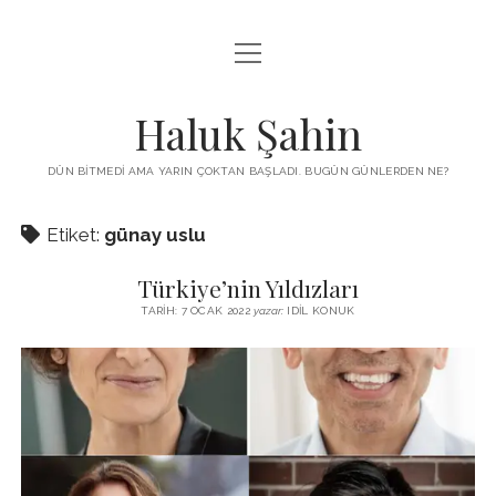
menüyü
KUTUP YILDIZI
aç
THE TURKISH PUZZLE
Haluk Şahin
MENDIREK YAZILARI
DÜN BITMEDI AMA YARIN ÇOKTAN BAŞLADI. BUGÜN GÜNLERDEN NE?
menüyü
HŞ KITAPLARI
aç
Etiket:
günay uslu
ADA
PROGRAMLAR
Türkiye’nin Yıldızları
İYI YAŞAM VE MUTLULUK ÜZERINE
BIZ KIMIZ?
TARIH: 7 OCAK 2022
yazar:
IDIL KONUK
BABIALI’DE CINAYET
DERS NOTLARI – LECTURE NOTES
GÜZEL MAVRELLA
MED 532 SPRING ‘25
YAZMADAN EDEMEDIM
HABERLER / NEWS