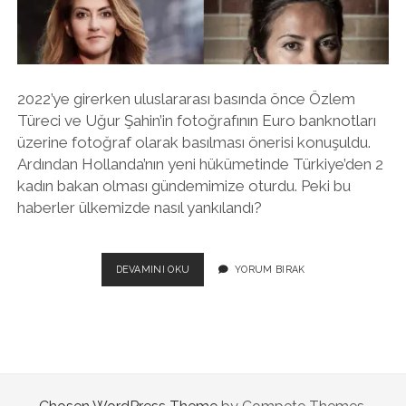
twitter
facebook
instagram
2022’ye girerken uluslararası basında önce Özlem
Türeci ve Uğur Şahin’in fotoğrafının Euro banknotları
üzerine fotoğraf olarak basılması önerisi konuşuldu.
Ardından Hollanda’nın yeni hükümetinde Türkiye’den 2
kadın bakan olması gündemimize oturdu. Peki bu
haberler ülkemizde nasıl yankılandı?
TÜRKIYE’NIN
DEVAMINI OKU
YORUM BIRAK
YILDIZLARI