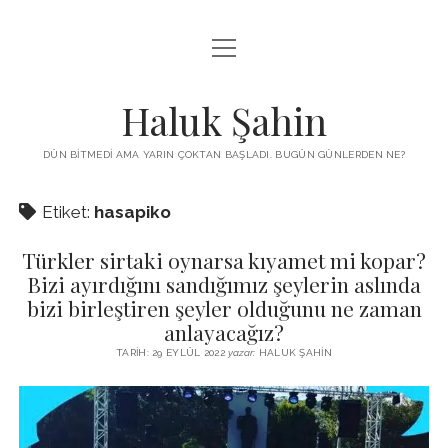
menüyü
KUTUP YILDIZI
aç
THE TURKISH PUZZLE
Haluk Şahin
MENDIREK YAZILARI
DÜN BITMEDI AMA YARIN ÇOKTAN BAŞLADI. BUGÜN GÜNLERDEN NE?
menüyü
HŞ KITAPLARI
aç
Etiket:
hasapiko
ADA
PROGRAMLAR
Türkler sirtaki oynarsa kıyamet mi kopar?
İYI YAŞAM VE MUTLULUK ÜZERINE
BIZ KIMIZ?
Bizi ayırdığını sandığımız şeylerin aslında
BABIALI’DE CINAYET
bizi birleştiren şeyler olduğunu ne zaman
DERS NOTLARI – LECTURE NOTES
anlayacağız?
GÜZEL MAVRELLA
MED 532 SPRING ‘25
TARIH: 29 EYLÜL 2022
yazar:
HALUK ŞAHIN
YAZMADAN EDEMEDIM
HABERLER / NEWS