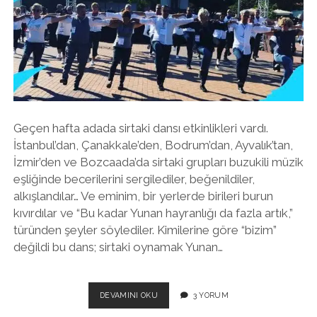
twitter
facebook
instagram
Geçen hafta adada sirtaki dansı etkinlikleri vardı.
İstanbul’dan, Çanakkale’den, Bodrum’dan, Ayvalık’tan,
İzmir’den ve Bozcaada’da sirtaki grupları buzukili müzik
eşliğinde becerilerini sergilediler, beğenildiler,
alkışlandılar… Ve eminim, bir yerlerde birileri burun
kıvırdılar ve “Bu kadar Yunan hayranlığı da fazla artık,”
türünden şeyler söylediler. Kimilerine göre “bizim”
değildi bu dans; sirtaki oynamak Yunan…
TÜRKLER
DEVAMINI OKU
3 YORUM
SIRTAKI