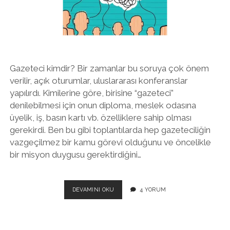
twitter
facebook
instagram
Gazeteci kimdir? Bir zamanlar bu soruya çok önem
verilir, açık oturumlar, uluslararası konferanslar
yapılırdı. Kimilerine göre, birisine “gazeteci”
denilebilmesi için onun diploma, meslek odasına
üyelik, iş, basın kartı vb. özelliklere sahip olması
gerekirdi. Ben bu gibi toplantılarda hep gazeteciliğin
vazgeçilmez bir kamu görevi olduğunu ve öncelikle
bir misyon duygusu gerektirdiğini…
EYY
DEVAMINI OKU
4 YORUM
ILETIŞIMCILER,
NEREDESINIZ?
HEPINIZ
TEKNISYEN