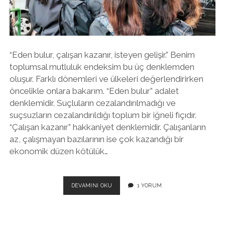
twitter
facebook
instagram
“Eden bulur, çalışan kazanır, isteyen gelişir.” Benim
toplumsal mutluluk endeksim bu üç denklemden
oluşur. Farklı dönemleri ve ülkeleri değerlendirirken
öncelikle onlara bakarım. “Eden bulur” adalet
denklemidir. Suçluların cezalandırılmadığı ve
suçsuzların cezalandırıldığı toplum bir iğneli fıçıdır.
“Çalışan kazanır” hakkaniyet denklemidir. Çalışanların
az, çalışmayan bazılarının ise çok kazandığı bir
ekonomik düzen kötülük…
İRANLI
DEVAMINI OKU
1 YORUM
KADINLAR
VE
ÖZGÜRLÜK
DENKLEMI