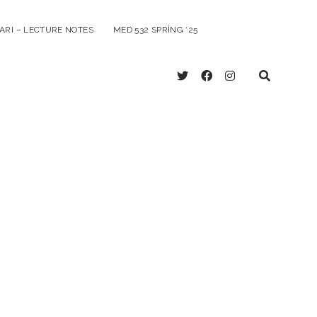
ARI – LECTURE NOTES
MED 532 SPRING ‘25
twitter
facebook
instagram