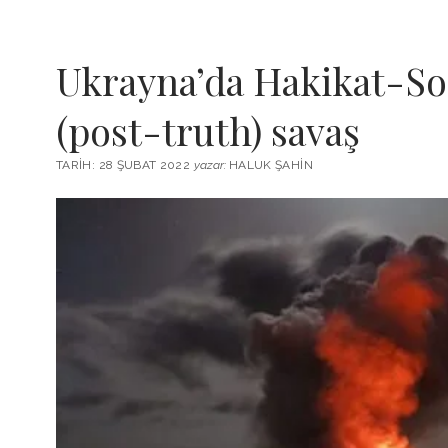
Ukrayna’da Hakikat-So
(post-truth) savaş
TARIH: 28 ŞUBAT 2022
yazar:
HALUK ŞAHIN