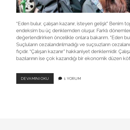
“Eden bulur, çalışan kazanır, isteyen gelişir.” Benim 
endeksim bu üç denklemden oluşur. Farklı dönemleri
değerlendirirken öncelikle onlara bakarım. “Eden bul
Suçluların cezalandırılmadığı ve suçsuzların cezalandı
fıçıdır. “Çalışan kazanır” hakkaniyet denklemidir. Çalı
bazılarının ise çok kazandığı bir ekonomik düzen kö
İRANLI
DEVAMINI OKU
1 YORUM
KADINLAR
VE
ÖZGÜRLÜK
DENKLEMI