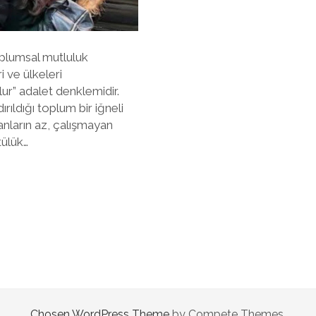
toplumsal mutluluk
 ve ülkeleri
ur” adalet denklemidir.
rıldığı toplum bir iğneli
şanların az, çalışmayan
tülük…
Chosen WordPress Theme
by Compete Themes.