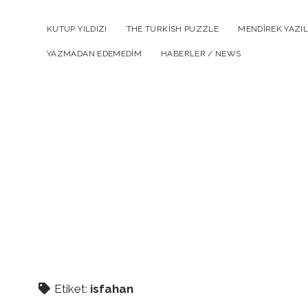
KUTUP YILDIZI
THE TURKISH PUZZLE
MENDIREK YAZIL
YAZMADAN EDEMEDIM
HABERLER / NEWS
Etiket:
isfahan