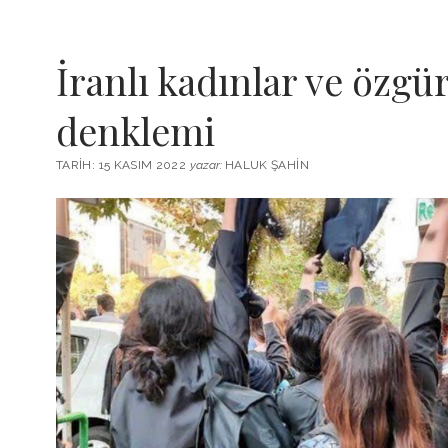
İranlı kadınlar ve özgü
denklemi
TARIH: 15 KASIM 2022
yazar:
HALUK ŞAHIN