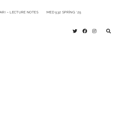
ARI – LECTURE NOTES
MED 532 SPRING ‘25
twitter
facebook
instagram