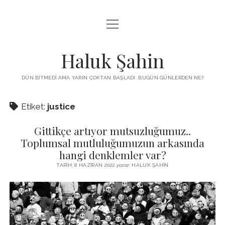
menüyü
KUTUP YILDIZI
aç
THE TURKISH PUZZLE
Haluk Şahin
MENDIREK YAZILARI
DÜN BITMEDI AMA YARIN ÇOKTAN BAŞLADI. BUGÜN GÜNLERDEN NE?
menüyü
HŞ KITAPLARI
aç
Etiket:
justice
ADA
PROGRAMLAR
Gittikçe artıyor mutsuzluğumuz..
İYI YAŞAM VE MUTLULUK ÜZERINE
BIZ KIMIZ?
Toplumsal mutluluğumuzun arkasında
BABIALI’DE CINAYET
hangi denklemler var?
DERS NOTLARI – LECTURE NOTES
GÜZEL MAVRELLA
TARIH: 8 HAZIRAN 2022
yazar:
HALUK ŞAHIN
MED 532 SPRING ‘25
YAZMADAN EDEMEDIM
HABERLER / NEWS