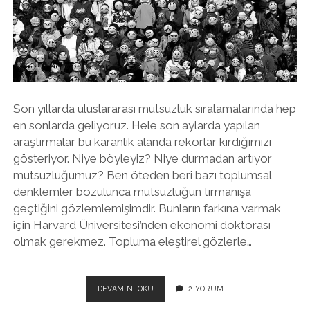
twitter
facebook
instagram
Son yıllarda uluslararası mutsuzluk sıralamalarında hep
en sonlarda geliyoruz. Hele son aylarda yapılan
araştırmalar bu karanlık alanda rekorlar kırdığımızı
gösteriyor. Niye böyleyiz? Niye durmadan artıyor
mutsuzluğumuz? Ben öteden beri bazı toplumsal
denklemler bozulunca mutsuzluğun tırmanışa
geçtiğini gözlemlemişimdir. Bunların farkına varmak
için Harvard Üniversitesi’nden ekonomi doktorası
olmak gerekmez. Topluma eleştirel gözlerle…
GITTIKÇE
DEVAMINI OKU
2 YORUM
ARTIYOR