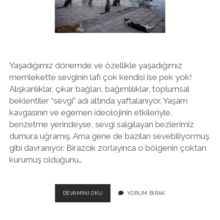
twitter
facebook
instagram
Yaşadığımız dönemde ve özellikle yaşadığımız
memlekette sevginin lafı çok kendisi ise pek yok!
Alışkanlıklar, çıkar bağları, bağımlılıklar, toplumsal
beklentiler “sevgi” adı altında yaftalanıyor. Yaşam
kavgasının ve egemen ideolojinin etkileriyle,
benzetme yerindeyse, sevgi salgılayan bezlerimiz
dumura uğramış. Ama gene de bazıları sevebiliyormuş
gibi davranıyor. Birazcık zorlayınca o bölgenin çoktan
kurumuş olduğunu…
KEDILERDEN
DEVAMINI OKU
YORUM BIRAK
SONRA
KÖPEKLER