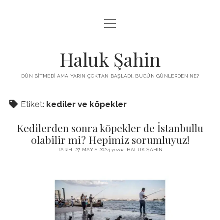
menüyü
KUTUP YILDIZI
aç
THE TURKISH PUZZLE
Haluk Şahin
MENDIREK YAZILARI
DÜN BITMEDI AMA YARIN ÇOKTAN BAŞLADI. BUGÜN GÜNLERDEN NE?
menüyü
HŞ KITAPLARI
aç
Etiket:
kediler ve köpekler
ADA
PROGRAMLAR
Kedilerden sonra köpekler de İstanbullu
İYI YAŞAM VE MUTLULUK ÜZERINE
BIZ KIMIZ?
olabilir mi? Hepimiz sorumluyuz!
BABIALI’DE CINAYET
TARIH: 27 MAYIS 2024
yazar:
HALUK ŞAHIN
DERS NOTLARI – LECTURE NOTES
GÜZEL MAVRELLA
MED 532 SPRING ‘25
YAZMADAN EDEMEDIM
HABERLER / NEWS