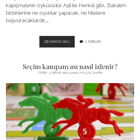
kapışmasının öyküsüdür. Aşil ile Herkül gibi… Bakalım
birbirlerine ne oyunlar yapacak, ne hilelere
başvuracaklardır……
SEÇIM
DEVAMINI OKU
1 YORUM
KAMPANYASI
NASIL
IZLENIR?
Seçim kampanyası nasıl izlenir?
(2)
TARIH: 3 NISAN 2023
yazar:
HALUK ŞAHIN