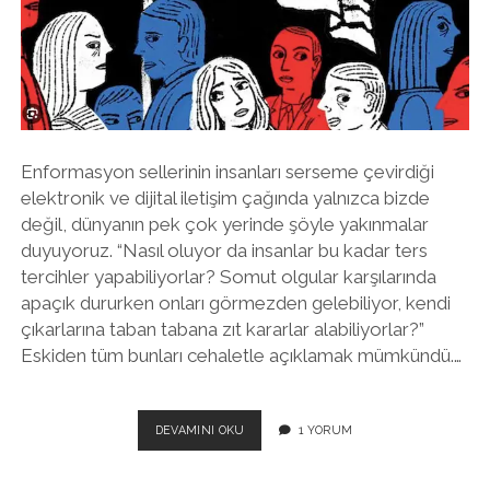
twitter
facebook
instagram
Enformasyon sellerinin insanları serseme çevirdiği
elektronik ve dijital iletişim çağında yalnızca bizde
değil, dünyanın pek çok yerinde şöyle yakınmalar
duyuyoruz. “Nasıl oluyor da insanlar bu kadar ters
tercihler yapabiliyorlar? Somut olgular karşılarında
apaçık dururken onları görmezden gelebiliyor, kendi
çıkarlarına taban tabana zıt kararlar alabiliyorlar?”
Eskiden tüm bunları cehaletle açıklamak mümkündü.…
SOSYAL
DEVAMINI OKU
1 YORUM
PSIKOLOJININ
BELIRLEDIĞI