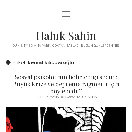
menüyü
KUTUP YILDIZI
aç
THE TURKISH PUZZLE
Haluk Şahin
MENDIREK YAZILARI
DÜN BITMEDI AMA YARIN ÇOKTAN BAŞLADI. BUGÜN GÜNLERDEN NE?
menüyü
HŞ KITAPLARI
aç
Etiket:
kemal kılıçdaroğlu
ADA
PROGRAMLAR
Sosyal psikolojinin belirlediği seçim:
İYI YAŞAM VE MUTLULUK ÜZERINE
BIZ KIMIZ?
Büyük krize ve depreme rağmen niçin
BABIALI’DE CINAYET
böyle oldu?
DERS NOTLARI – LECTURE NOTES
GÜZEL MAVRELLA
TARIH: 29 MAYIS 2023
yazar:
HALUK ŞAHIN
MED 532 SPRING ‘25
YAZMADAN EDEMEDIM
HABERLER / NEWS