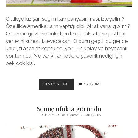
Gittikçe kızışan seçim kampanyasını nasıl izleyelim?
Özellikle Amerikalıların yaptığı gibi, bir at yarışı gibi mi?
O zaman gözlerin anketlerde olacak; atların pistteki
yerlerini sürekli izleyeceksin! O bunu geçti, bu geride
kaldı, filanca at koptu geliyor…. En kolay ve heyecanlı
yöntem bu. Ne var ki, anketlere güvenilmediği için
pek çok kişi…
SEÇIM
DEVAMINI OKU
1 YORUM
KAMPANYASI
NASIL
IZLENIR?
Sonuç ufukta göründü
TARIH: 21 MART 2023
yazar:
HALUK ŞAHIN