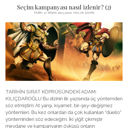
SEÇIM:
Seçim kampanyası nasıl izlenir? (2)
BÜYÜK
KRIZE
TARIH: 17 NISAN 2023
yazar:
HALUK ŞAHIN
VE
DEPREME
RAĞMEN
NIÇIN
BÖYLE
OLDU?
TARİHİN SIRAT KÖPRÜSÜNDEKİ ADAM:
KILIÇDAROĞLU Bu dizinin ilk yazısında üç yöntemden
söz etmiştim: At yarışı, kıyamet, bir-şey-değişmez
yöntemleri. Bu kez onlardan da çok kullanılan “düello”
yönteminden söz edeceğim. İki yiğit çıkmıştır
meydane ve kampanyanın öyküsü onların