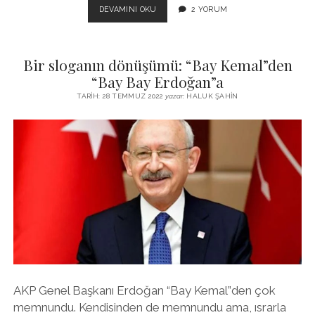
SONUÇ
DEVAMINI OKU
2 YORUM
UFUKTA
GÖRÜNDÜ
Bir sloganın dönüşümü: “Bay Kemal”den
“Bay Bay Erdoğan”a
TARIH: 28 TEMMUZ 2022
yazar:
HALUK ŞAHIN
AKP Genel Başkanı Erdoğan “Bay Kemal”den çok
memnundu. Kendisinden de memnundu ama, ısrarla