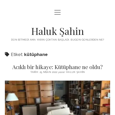
menüyü
KUTUP YILDIZI
aç
THE TURKISH PUZZLE
Haluk Şahin
MENDIREK YAZILARI
DÜN BITMEDI AMA YARIN ÇOKTAN BAŞLADI. BUGÜN GÜNLERDEN NE?
menüyü
HŞ KITAPLARI
aç
Etiket:
kütüphane
ADA
PROGRAMLAR
Acıklı bir hikaye: Kütüphane ne oldu?
İYI YAŞAM VE MUTLULUK ÜZERINE
BIZ KIMIZ?
TARIH: 25 NISAN 2022
yazar:
HALUK ŞAHIN
BABIALI’DE CINAYET
DERS NOTLARI – LECTURE NOTES
GÜZEL MAVRELLA
MED 532 SPRING ‘25
YAZMADAN EDEMEDIM
HABERLER / NEWS