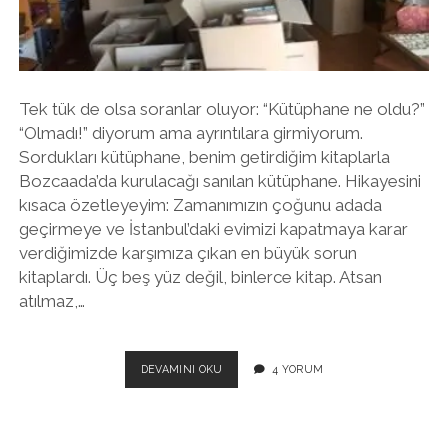
twitter
facebook
instagram
Tek tük de olsa soranlar oluyor: “Kütüphane ne oldu?”
“Olmadı!” diyorum ama ayrıntılara girmiyorum.
Sordukları kütüphane, benim getirdiğim kitaplarla
Bozcaada’da kurulacağı sanılan kütüphane. Hikayesini
kısaca özetleyeyim: Zamanımızın çoğunu adada
geçirmeye ve İstanbul’daki evimizi kapatmaya karar
verdiğimizde karşımıza çıkan en büyük sorun
kitaplardı. Üç beş yüz değil, binlerce kitap. Atsan
atılmaz,…
ACIKLI
DEVAMINI OKU
4 YORUM
BIR
HIKAYE:
KÜTÜPHANE
NE