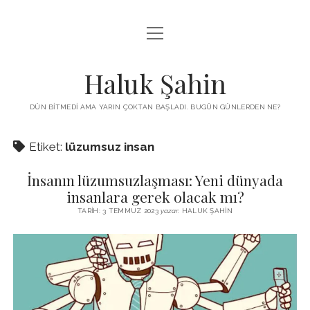
menüyü
KUTUP YILDIZI
aç
THE TURKISH PUZZLE
Haluk Şahin
MENDIREK YAZILARI
DÜN BITMEDI AMA YARIN ÇOKTAN BAŞLADI. BUGÜN GÜNLERDEN NE?
menüyü
HŞ KITAPLARI
aç
Etiket:
lüzumsuz insan
ADA
PROGRAMLAR
İnsanın lüzumsuzlaşması: Yeni dünyada
İYI YAŞAM VE MUTLULUK ÜZERINE
BIZ KIMIZ?
insanlara gerek olacak mı?
BABIALI’DE CINAYET
TARIH: 3 TEMMUZ 2023
yazar:
HALUK ŞAHIN
DERS NOTLARI – LECTURE NOTES
GÜZEL MAVRELLA
MED 532 SPRING ‘25
YAZMADAN EDEMEDIM
HABERLER / NEWS