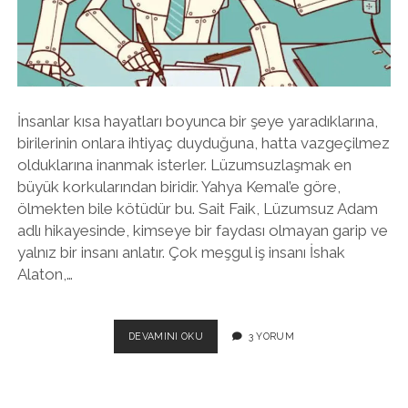
twitter
facebook
instagram
İnsanlar kısa hayatları boyunca bir şeye yaradıklarına,
birilerinin onlara ihtiyaç duyduğuna, hatta vazgeçilmez
olduklarına inanmak isterler. Lüzumsuzlaşmak en
büyük korkularından biridir. Yahya Kemal’e göre,
ölmekten bile kötüdür bu. Sait Faik, Lüzumsuz Adam
adlı hikayesinde, kimseye bir faydası olmayan garip ve
yalnız bir insanı anlatır. Çok meşgul iş insanı İshak
Alaton,…
İNSANIN
DEVAMINI OKU
3 YORUM
LÜZUMSUZLAŞMASI:
YENI
DÜNYADA
INSANLARA