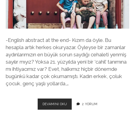
twitter
facebook
instagram
-English abstract at the end- Kızım da öyle. Bu
hesapla artık herkes okuryazar. Öyleyse bir zamanlar
aydınlarımızın en büyük sorun saydığı cehaleti yenmiş
sayılır mıyız? Yoksa 21. yüzyılda yeni bir ‘cahil’ tanımına
mı ihtiyacımız var? Evet, halkımız hiçbir dönemde
bugünkü kadar çok okumamıştı. Kadın erkek, çoluk
çocuk, genç yaşlı yollarda,…
BENIM
DEVAMINI OKU
2 YORUM
OĞLUM
EKRAN
OKUR,
DÖNER
DÖNER