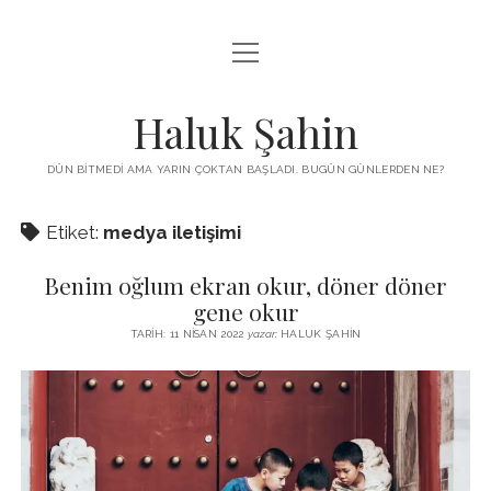
menüyü
KUTUP YILDIZI
aç
THE TURKISH PUZZLE
Haluk Şahin
MENDIREK YAZILARI
DÜN BITMEDI AMA YARIN ÇOKTAN BAŞLADI. BUGÜN GÜNLERDEN NE?
menüyü
HŞ KITAPLARI
aç
Etiket:
medya iletişimi
ADA
PROGRAMLAR
Benim oğlum ekran okur, döner döner
İYI YAŞAM VE MUTLULUK ÜZERINE
BIZ KIMIZ?
gene okur
BABIALI’DE CINAYET
TARIH: 11 NISAN 2022
yazar:
HALUK ŞAHIN
DERS NOTLARI – LECTURE NOTES
GÜZEL MAVRELLA
MED 532 SPRING ‘25
YAZMADAN EDEMEDIM
HABERLER / NEWS