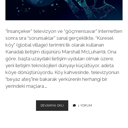
twitter
facebook
instagram
“İnsançeker” televizyon ve “göçmensavar” internetten
sonra sıra “sorunsaklar” sanal gerçeklikte. “Küresel
köy” (global village) terimini ilk olarak kullanan
Kanadalı iletişim düşünürü Marshall McLuhan’dı. Ona
göre, başta uzaydaki iletişim uyduları olmak üzere,
yeni iletişim teknolojileri dünyayı küçültüyor, adeta
köye dönüştürüyordu. Köy kahvesinde, televizyonun
“beyaz ateş”ine bakarak yerkürenin herhangi bir
yerindeki maçlara,…
KÜRESEL
DEVAMINI OKU
1 YORUM
KANDIRMACA