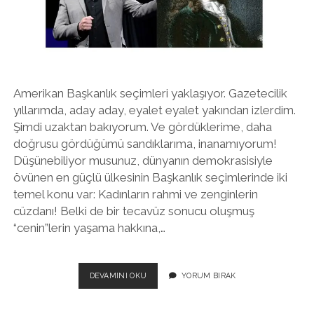
twitter
facebook
instagram
Amerikan Başkanlık seçimleri yaklaşıyor. Gazetecilik
yıllarımda, aday aday, eyalet eyalet yakından izlerdim.
Şimdi uzaktan bakıyorum. Ve gördüklerime, daha
doğrusu gördüğümü sandıklarıma, inanamıyorum!
Düşünebiliyor musunuz, dünyanın demokrasisiyle
övünen en güçlü ülkesinin Başkanlık seçimlerinde iki
temel konu var: Kadınların rahmi ve zenginlerin
cüzdanı! Belki de bir tecavüz sonucu oluşmuş
“cenin”lerin yaşama hakkına,…
DEĞIL
DEVAMINI OKU
YORUM BIRAK
MI
MÖSYÖ