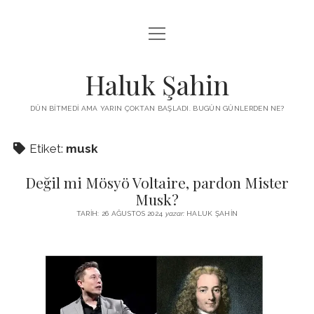
menüyü
KUTUP YILDIZI
aç
THE TURKISH PUZZLE
Haluk Şahin
MENDIREK YAZILARI
DÜN BITMEDI AMA YARIN ÇOKTAN BAŞLADI. BUGÜN GÜNLERDEN NE?
menüyü
HŞ KITAPLARI
aç
Etiket:
musk
ADA
PROGRAMLAR
Değil mi Mösyö Voltaire, pardon Mister
İYI YAŞAM VE MUTLULUK ÜZERINE
BIZ KIMIZ?
Musk?
BABIALI’DE CINAYET
TARIH: 26 AĞUSTOS 2024
yazar:
HALUK ŞAHIN
DERS NOTLARI – LECTURE NOTES
GÜZEL MAVRELLA
MED 532 SPRING ‘25
YAZMADAN EDEMEDIM
HABERLER / NEWS