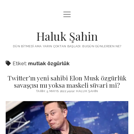
menüyü
KUTUP YILDIZI
aç
THE TURKISH PUZZLE
Haluk Şahin
MENDIREK YAZILARI
DÜN BITMEDI AMA YARIN ÇOKTAN BAŞLADI. BUGÜN GÜNLERDEN NE?
menüyü
HŞ KITAPLARI
aç
Etiket:
mutlak özgürlük
ADA
PROGRAMLAR
Twitter’ın yeni sahibi Elon Musk özgürlük
İYI YAŞAM VE MUTLULUK ÜZERINE
BIZ KIMIZ?
savaşçısı mı yoksa maskeli süvari mi?
BABIALI’DE CINAYET
TARIH: 5 MAYIS 2022
yazar:
HALUK ŞAHIN
DERS NOTLARI – LECTURE NOTES
GÜZEL MAVRELLA
MED 532 SPRING ‘25
YAZMADAN EDEMEDIM
HABERLER / NEWS