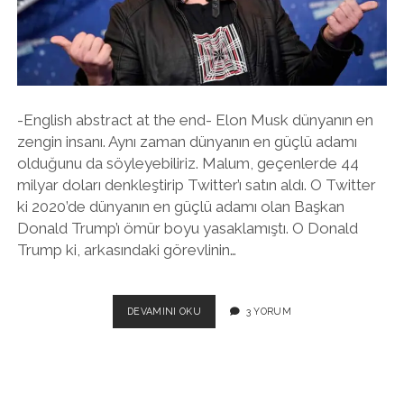
twitter
facebook
instagram
-English abstract at the end- Elon Musk dünyanın en
zengin insanı. Aynı zaman dünyanın en güçlü adamı
olduğunu da söyleyebiliriz. Malum, geçenlerde 44
milyar doları denkleştirip Twitter’ı satın aldı. O Twitter
ki 2020’de dünyanın en güçlü adamı olan Başkan
Donald Trump’ı ömür boyu yasaklamıştı. O Donald
Trump ki, arkasındaki görevlinin…
TWITTER’IN
DEVAMINI OKU
3 YORUM
YENI
SAHIBI
ELON
MUSK
ÖZGÜRLÜK