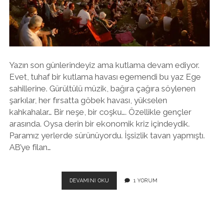
twitter
facebook
instagram
Yazın son günlerindeyiz ama kutlama devam ediyor.
Evet, tuhaf bir kutlama havası egemendi bu yaz Ege
sahillerine. Gürültülü müzik, bağıra çağıra söylenen
şarkılar, her fırsatta göbek havası, yükselen
kahkahalar… Bir neşe, bir coşku…. Özellikle gençler
arasında. Oysa derin bir ekonomik kriz içindeydik.
Paramız yerlerde sürünüyordu. İşsizlik tavan yapmıştı.
AB’ye filan…
HER
DEVAMINI OKU
1 YORUM
ŞEY
BU
KADAR
KÖTÜ