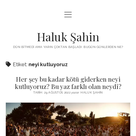
menüyü
KUTUP YILDIZI
aç
THE TURKISH PUZZLE
Haluk Şahin
MENDIREK YAZILARI
DÜN BITMEDI AMA YARIN ÇOKTAN BAŞLADI. BUGÜN GÜNLERDEN NE?
menüyü
HŞ KITAPLARI
aç
Etiket:
neyi kutluyoruz
ADA
PROGRAMLAR
Her şey bu kadar kötü giderken neyi
İYI YAŞAM VE MUTLULUK ÜZERINE
BIZ KIMIZ?
kutluyoruz? Bu yaz farklı olan neydi?
BABIALI’DE CINAYET
TARIH: 29 AĞUSTOS 2022
yazar:
HALUK ŞAHIN
DERS NOTLARI – LECTURE NOTES
GÜZEL MAVRELLA
MED 532 SPRING ‘25
YAZMADAN EDEMEDIM
HABERLER / NEWS