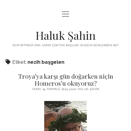
menüyü
KUTUP YILDIZI
aç
THE TURKISH PUZZLE
Haluk Şahin
MENDIREK YAZILARI
DÜN BITMEDI AMA YARIN ÇOKTAN BAŞLADI. BUGÜN GÜNLERDEN NE?
menüyü
HŞ KITAPLARI
aç
Etiket:
nezih başgelen
ADA
PROGRAMLAR
Troya’ya karşı gün doğarken niçin
İYI YAŞAM VE MUTLULUK ÜZERINE
BIZ KIMIZ?
Homeros’u okuyoruz?
BABIALI’DE CINAYET
TARIH: 29 TEMMUZ 2024
yazar:
HALUK ŞAHIN
DERS NOTLARI – LECTURE NOTES
GÜZEL MAVRELLA
MED 532 SPRING ‘25
YAZMADAN EDEMEDIM
HABERLER / NEWS