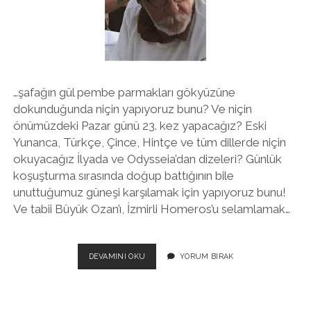
twitter
facebook
instagram
…şafağın gül pembe parmakları gökyüzüne
dokunduğunda niçin yapıyoruz bunu? Ve niçin
önümüzdeki Pazar günü 23. kez yapacağız? Eski
Yunanca, Türkçe, Çince, Hintçe ve tüm dillerde niçin
okuyacağız İlyada ve Odysseia’dan dizeleri? Günlük
koşuşturma sırasında doğup battığının bile
unuttuğumuz güneşi karşılamak için yapıyoruz bunu!
Ve tabii Büyük Ozan’ı, İzmirli Homeros’u selamlamak…
TROYA’YA
DEVAMINI OKU
YORUM BIRAK
KARŞI
GÜN
DOĞARKEN
NIÇIN