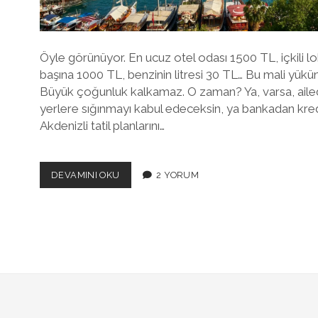
Öyle görünüyor. En ucuz otel odası 1500 TL, içkili
başına 1000 TL, benzinin litresi 30 TL… Bu mali yükün
Büyük çoğunluk kalkamaz. O zaman? Ya, varsa, aile
yerlere sığınmayı kabul edeceksin, ya bankadan kredi
Akdenizli tatil planlarını…
HAYAL
DEVAMINI OKU
2 YORUM
KIRIKLIKLARIMIZIN
MEVSIMI:
YAZ
TATILLERI
IPTAL
MI
EDILDI?