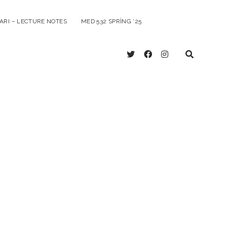
ARI – LECTURE NOTES
MED 532 SPRING ‘25
twitter
facebook
instagram