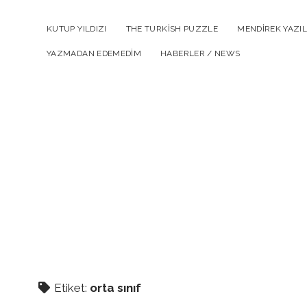
KUTUP YILDIZI
THE TURKISH PUZZLE
MENDIREK YAZIL
YAZMADAN EDEMEDIM
HABERLER / NEWS
Etiket:
orta sınıf