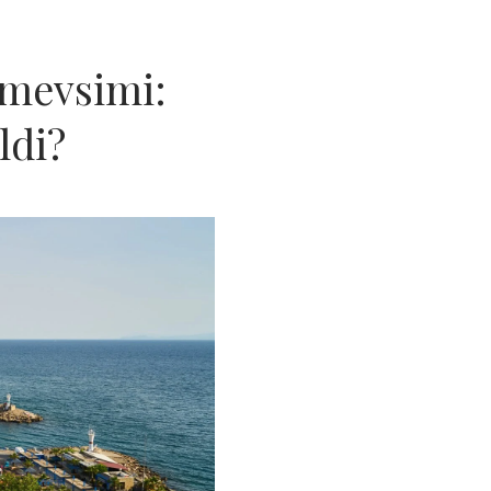
 mevsimi:
ldi?