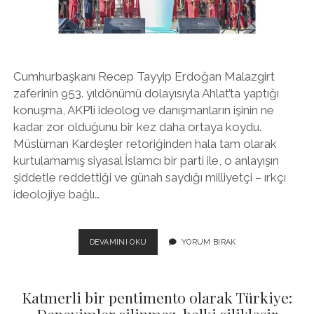
twitter
facebook
instagram
Cumhurbaşkanı Recep Tayyip Erdoğan Malazgirt
zaferinin 953. yıldönümü dolayısıyla Ahlat’ta yaptığı
konuşma, AKP’li ideolog ve danışmanların işinin ne
kadar zor olduğunu bir kez daha ortaya koydu.
Müslüman Kardeşler retoriğinden hala tam olarak
kurtulamamış siyasal İslamcı bir parti ile, o anlayışın
şiddetle reddettiği ve günah saydığı milliyetçi – ırkçı
ideolojiye bağlı…
SAHIP
DEVAMINI OKU
YORUM BIRAK
MIYIZ
YOKSA
EMANETÇI
Katmerli bir pentimento olarak Türkiye:
MI?