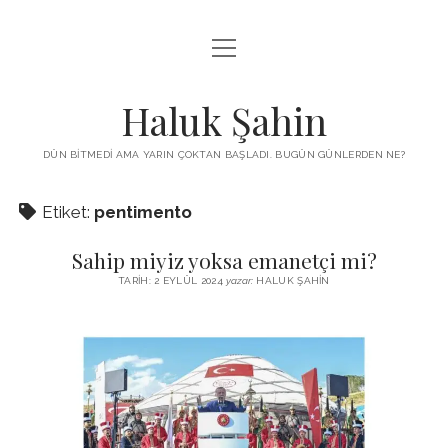
menüyü
KUTUP YILDIZI
aç
THE TURKISH PUZZLE
Haluk Şahin
MENDIREK YAZILARI
DÜN BITMEDI AMA YARIN ÇOKTAN BAŞLADI. BUGÜN GÜNLERDEN NE?
menüyü
HŞ KITAPLARI
aç
Etiket:
pentimento
ADA
PROGRAMLAR
Sahip miyiz yoksa emanetçi mi?
İYI YAŞAM VE MUTLULUK ÜZERINE
BIZ KIMIZ?
TARIH: 2 EYLÜL 2024
yazar:
HALUK ŞAHIN
BABIALI’DE CINAYET
DERS NOTLARI – LECTURE NOTES
GÜZEL MAVRELLA
MED 532 SPRING ‘25
YAZMADAN EDEMEDIM
HABERLER / NEWS