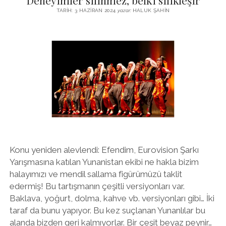
Deneyimler silinmez, belki silikleşir
TARIH: 3 HAZIRAN 2024
yazar:
HALUK ŞAHIN
Konu yeniden alevlendi: Efendim, Eurovision Şarkı
Yarışmasına katılan Yunanistan ekibi ne hakla bizim
halayımızı ve mendil sallama figürümüzü taklit
edermiş! Bu tartışmanın çeşitli versiyonları var.
Baklava, yoğurt, dolma, kahve vb. versiyonları gibi… İki
taraf da bunu yapıyor. Bu kez suçlanan Yunanlılar bu
alanda bizden geri kalmıyorlar. Bir çeşit beyaz peynir…