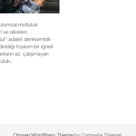
toplumsal mutluluk
 ve ülkeleri
ur” adalet denklemidir.
rıldığı toplum bir iğneli
şanların az, çalışmayan
tülük…
Chosen WordPress Theme
by Compete Themes.