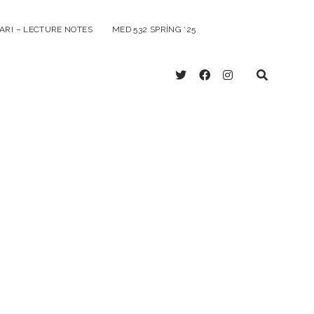
ARI – LECTURE NOTES
MED 532 SPRING ‘25
twitter
facebook
instagram