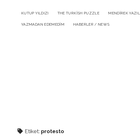
KUTUP YILDIZI
THE TURKISH PUZZLE
MENDIREK YAZIL
YAZMADAN EDEMEDIM
HABERLER / NEWS
Etiket:
protesto