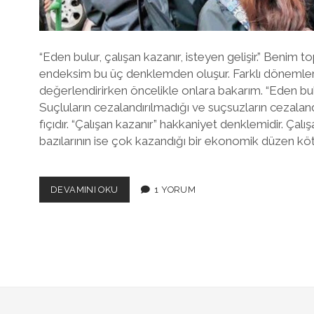
“Eden bulur, çalışan kazanır, isteyen gelişir.” Benim 
endeksim bu üç denklemden oluşur. Farklı dönemleri
değerlendirirken öncelikle onlara bakarım. “Eden bul
Suçluların cezalandırılmadığı ve suçsuzların cezalandı
fıçıdır. “Çalışan kazanır” hakkaniyet denklemidir. Çalı
bazılarının ise çok kazandığı bir ekonomik düzen kö
İRANLI
DEVAMINI OKU
1 YORUM
KADINLAR
VE
ÖZGÜRLÜK
DENKLEMI