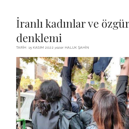
İranlı kadınlar ve özgü
denklemi
TARIH: 15 KASIM 2022
yazar:
HALUK ŞAHIN