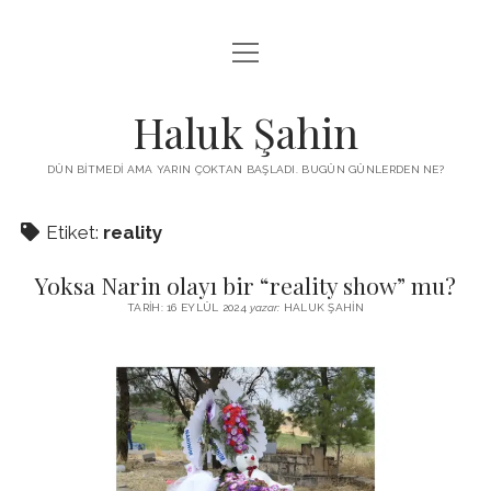
menüyü
KUTUP YILDIZI
aç
THE TURKISH PUZZLE
Haluk Şahin
MENDIREK YAZILARI
DÜN BITMEDI AMA YARIN ÇOKTAN BAŞLADI. BUGÜN GÜNLERDEN NE?
menüyü
HŞ KITAPLARI
aç
Etiket:
reality
ADA
PROGRAMLAR
Yoksa Narin olayı bir “reality show” mu?
İYI YAŞAM VE MUTLULUK ÜZERINE
BIZ KIMIZ?
TARIH: 16 EYLÜL 2024
yazar:
HALUK ŞAHIN
BABIALI’DE CINAYET
DERS NOTLARI – LECTURE NOTES
GÜZEL MAVRELLA
MED 532 SPRING ‘25
YAZMADAN EDEMEDIM
HABERLER / NEWS