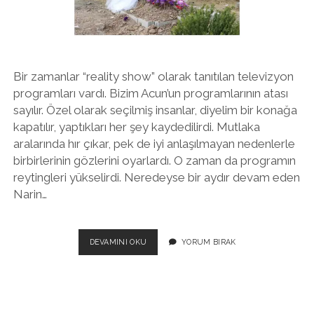
twitter
facebook
instagram
Bir zamanlar “reality show” olarak tanıtılan televizyon
programları vardı. Bizim Acun’un programlarının atası
sayılır. Özel olarak seçilmiş insanlar, diyelim bir konağa
kapatılır, yaptıkları her şey kaydedilirdi. Mutlaka
aralarında hır çıkar, pek de iyi anlaşılmayan nedenlerle
birbirlerinin gözlerini oyarlardı. O zaman da programın
reytingleri yükselirdi. Neredeyse bir aydır devam eden
Narin…
YOKSA
DEVAMINI OKU
YORUM BIRAK
NARIN
OLAYI
BIR
“REALITY
SHOW”