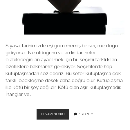
twitter
facebook
instagram
Siyasal tarihimizde eşi görülmemiş bir seçime doğru
gidiyoruz. Ne olduğunu ve ardından neler
olabileceğini anlayabilmek için bu seçimi farklı kılan
özelliklere bakmamız gerekiyor. Seçimlerde hep
kutuplaşmadan söz ederiz. Bu sefer kutuplaşma çok
farklı, öbekleşme desek daha doğru olur. Kutuplaşma
ille kötü bir şey değildir. Kötü olan aşırı kutuplaşmadır.
İnançlar ve…
ÇOK
DEVAMINI OKU
1 YORUM
FARKLI
BIR