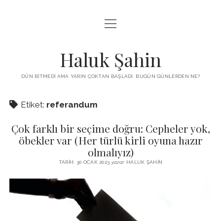
menüyü
KUTUP YILDIZI
aç
THE TURKISH PUZZLE
Haluk Şahin
MENDIREK YAZILARI
DÜN BITMEDI AMA YARIN ÇOKTAN BAŞLADI. BUGÜN GÜNLERDEN NE?
menüyü
HŞ KITAPLARI
aç
Etiket:
referandum
ADA
PROGRAMLAR
Çok farklı bir seçime doğru: Cepheler yok,
İYI YAŞAM VE MUTLULUK ÜZERINE
BIZ KIMIZ?
öbekler var (Her türlü kirli oyuna hazır
BABIALI’DE CINAYET
olmalıyız)
DERS NOTLARI – LECTURE NOTES
GÜZEL MAVRELLA
TARIH: 30 OCAK 2023
yazar:
HALUK ŞAHIN
MED 532 SPRING ‘25
YAZMADAN EDEMEDIM
HABERLER / NEWS