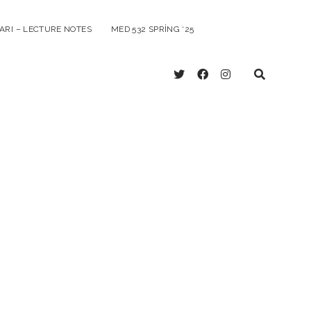
ARI – LECTURE NOTES
MED 532 SPRING ‘25
twitter
facebook
instagram