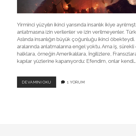
Yirminci yüzyılın ikinci yarısında insanlık ikiye ayrılmış
anlatmasına izin verilenler ve izin verilmeyenler. Türk
Aslında insanlığın büyük çoğunluğu ikinci öbekteydi. 
aralarında anlatmalarına engel yoktu. Ama iş, sürekli o
halklara, örneğin Amerikalılara, İngilizlere, Fransızl
kapılar yüzlerine kapanıyordu: Efendim, onlar kendi…
BU
DEVAMINI OKU
1 YORUM
DIZI
NIÇIN
ÖNEMLI?
ARTIK
BIZ
DE
KONUŞABILIYORUZ