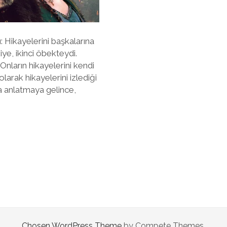
tı: Hikayelerini başkalarına
iye, ikinci öbekteydi.
Onların hikayelerini kendi
larak hikayelerini izlediği
ara anlatmaya gelince,
Chosen WordPress Theme
by Compete Themes.