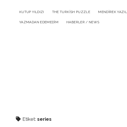
KUTUP YILDIZI
THE TURKISH PUZZLE
MENDIREK YAZIL
YAZMADAN EDEMEDIM
HABERLER / NEWS
Etiket:
series