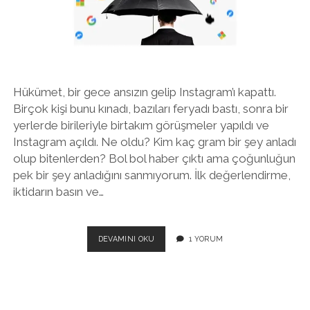
twitter
facebook
instagram
Hükümet, bir gece ansızın gelip Instagram’ı kapattı.
Birçok kişi bunu kınadı, bazıları feryadı bastı, sonra bir
yerlerde birileriyle birtakım görüşmeler yapıldı ve
Instagram açıldı. Ne oldu? Kim kaç gram bir şey anladı
olup bitenlerden? Bol bol haber çıktı ama çoğunluğun
pek bir şey anladığını sanmıyorum. İlk değerlendirme,
iktidarın basın ve…
INSTAGRAM
DEVAMINI OKU
1 YORUM
BAHANE:
ARKA
PLANDA
ÇOK
DAHA