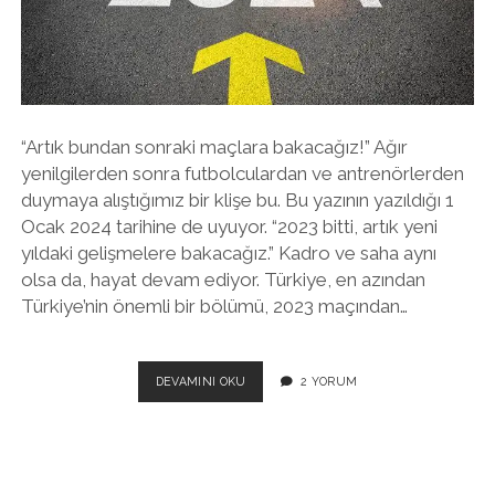
twitter
facebook
instagram
“Artık bundan sonraki maçlara bakacağız!” Ağır
yenilgilerden sonra futbolculardan ve antrenörlerden
duymaya alıştığımız bir klişe bu. Bu yazının yazıldığı 1
Ocak 2024 tarihine de uyuyor. “2023 bitti, artık yeni
yıldaki gelişmelere bakacağız.” Kadro ve saha aynı
olsa da, hayat devam ediyor. Türkiye, en azından
Türkiye’nin önemli bir bölümü, 2023 maçından…
BUNDAN
DEVAMINI OKU
2 YORUM
SONRAKI
MAÇLAR..
EN
BÜYÜK
KARŞILAŞMA