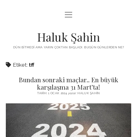
menüyü
KUTUP YILDIZI
aç
THE TURKISH PUZZLE
Haluk Şahin
MENDIREK YAZILARI
DÜN BITMEDI AMA YARIN ÇOKTAN BAŞLADI. BUGÜN GÜNLERDEN NE?
menüyü
HŞ KITAPLARI
aç
Etiket:
tff
ADA
PROGRAMLAR
Bundan sonraki maçlar.. En büyük
İYI YAŞAM VE MUTLULUK ÜZERINE
BIZ KIMIZ?
karşılaşma 31 Mart’ta!
BABIALI’DE CINAYET
TARIH: 1 OCAK 2024
yazar:
HALUK ŞAHIN
DERS NOTLARI – LECTURE NOTES
GÜZEL MAVRELLA
MED 532 SPRING ‘25
YAZMADAN EDEMEDIM
HABERLER / NEWS