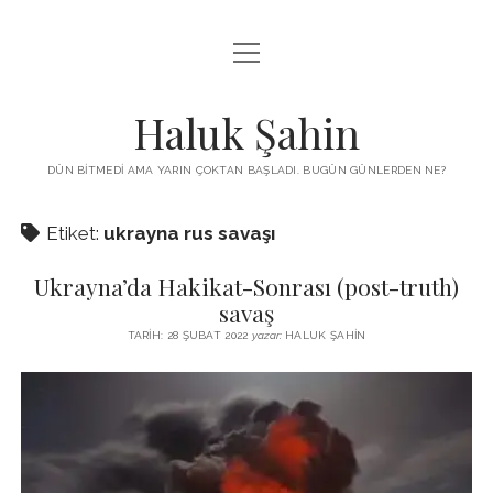
menüyü
KUTUP YILDIZI
aç
THE TURKISH PUZZLE
Haluk Şahin
MENDIREK YAZILARI
DÜN BITMEDI AMA YARIN ÇOKTAN BAŞLADI. BUGÜN GÜNLERDEN NE?
menüyü
HŞ KITAPLARI
aç
Etiket:
ukrayna rus savaşı
ADA
PROGRAMLAR
Ukrayna’da Hakikat-Sonrası (post-truth)
İYI YAŞAM VE MUTLULUK ÜZERINE
BIZ KIMIZ?
savaş
BABIALI’DE CINAYET
TARIH: 28 ŞUBAT 2022
yazar:
HALUK ŞAHIN
DERS NOTLARI – LECTURE NOTES
GÜZEL MAVRELLA
MED 532 SPRING ‘25
YAZMADAN EDEMEDIM
HABERLER / NEWS