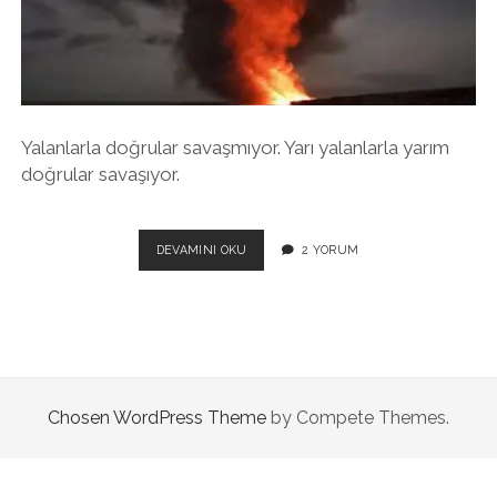
twitter
facebook
instagram
Yalanlarla doğrular savaşmıyor. Yarı yalanlarla yarım
doğrular savaşıyor.
UKRAYNA’DA
DEVAMINI OKU
2 YORUM
HAKIKAT-
SONRASI
(POST-
TRUTH)
SAVAŞ
Chosen WordPress Theme
by Compete Themes.