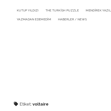
KUTUP YILDIZI
THE TURKISH PUZZLE
MENDIREK YAZIL
YAZMADAN EDEMEDIM
HABERLER / NEWS
Etiket:
voltaire