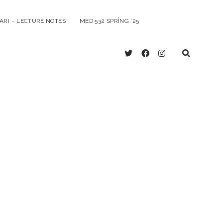
ARI – LECTURE NOTES
MED 532 SPRING ‘25
twitter
facebook
instagram