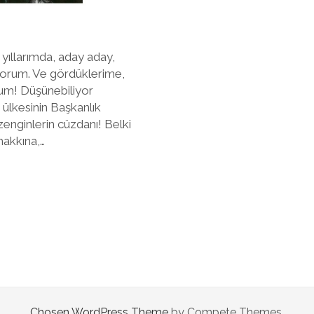
 yıllarımda, aday aday,
ıyorum. Ve gördüklerime,
um! Düşünebiliyor
ülkesinin Başkanlık
zenginlerin cüzdanı! Belki
hakkına,…
Chosen WordPress Theme
by Compete Themes.