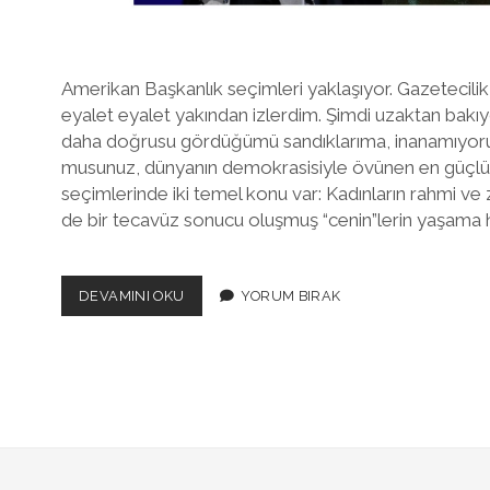
Amerikan Başkanlık seçimleri yaklaşıyor. Gazetecilik
eyalet eyalet yakından izlerdim. Şimdi uzaktan bak
daha doğrusu gördüğümü sandıklarıma, inanamıyor
musunuz, dünyanın demokrasisiyle övünen en güçlü 
seçimlerinde iki temel konu var: Kadınların rahmi ve 
de bir tecavüz sonucu oluşmuş “cenin”lerin yaşama 
DEĞIL
DEVAMINI OKU
YORUM BIRAK
MI
MÖSYÖ
VOLTAIRE,
PARDON
MISTER
MUSK?