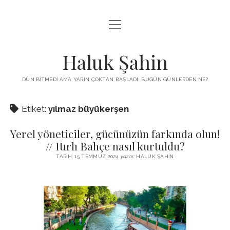
menüyü
KUTUP YILDIZI
aç
THE TURKISH PUZZLE
Haluk Şahin
MENDIREK YAZILARI
DÜN BITMEDI AMA YARIN ÇOKTAN BAŞLADI. BUGÜN GÜNLERDEN NE?
menüyü
HŞ KITAPLARI
aç
Etiket:
yılmaz büyükerşen
ADA
PROGRAMLAR
Yerel yöneticiler, gücünüzün farkında olun!
İYI YAŞAM VE MUTLULUK ÜZERINE
BIZ KIMIZ?
// Itırlı Bahçe nasıl kurtuldu?
BABIALI’DE CINAYET
TARIH: 15 TEMMUZ 2024
yazar:
HALUK ŞAHIN
DERS NOTLARI – LECTURE NOTES
GÜZEL MAVRELLA
MED 532 SPRING ‘25
YAZMADAN EDEMEDIM
HABERLER / NEWS