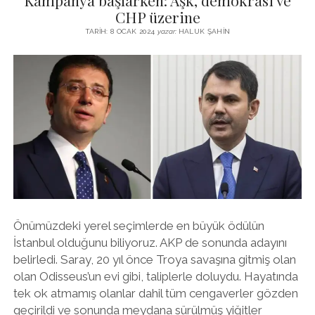
Kampanya başlarken: Aşk, demokrasi ve
//
CHP üzerine
ITIRLI
TARIH: 8 OCAK 2024
yazar:
HALUK ŞAHIN
BAHÇE
NASIL
KURTULDU?
Önümüzdeki yerel seçimlerde en büyük ödülün
İstanbul olduğunu biliyoruz. AKP de sonunda adayını
belirledi. Saray, 20 yıl önce Troya savaşına gitmiş olan
olan Odisseus’un evi gibi, taliplerle doluydu. Hayatında
tek ok atmamış olanlar dahil tüm cengaverler gözden
geçirildi ve sonunda meydana sürülmüş yiğitler