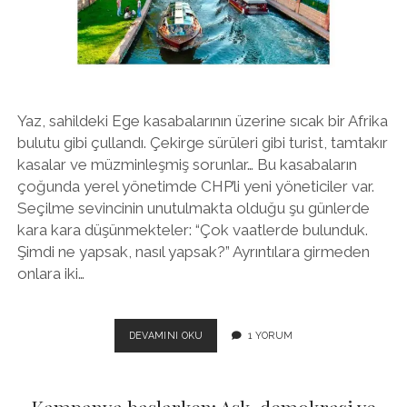
twitter
facebook
instagram
Yaz, sahildeki Ege kasabalarının üzerine sıcak bir Afrika
bulutu gibi çullandı. Çekirge sürüleri gibi turist, tamtakır
kasalar ve müzminleşmiş sorunlar… Bu kasabaların
çoğunda yerel yönetimde CHP’li yeni yöneticiler var.
Seçilme sevincinin unutulmakta olduğu şu günlerde
kara kara düşünmekteler: “Çok vaatlerde bulunduk.
Şimdi ne yapsak, nasıl yapsak?” Ayrıntılara girmeden
onlara iki…
YEREL
DEVAMINI OKU
1 YORUM
YÖNETICILER,
GÜCÜNÜZÜN
FARKINDA
OLUN!