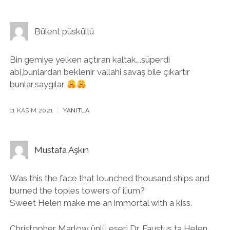
Bülent püsküllü
Bin gemiye yelken açtıran kaltak….süperdi
abi,bunlardan beklenir vallahi savaş bile çıkartır
bunlar,saygılar
11 KASIM 2021
YANITLA
Mustafa Aşkın
Was this the face that lounched thousand ships and
burned the toples towers of ilium?
Sweet Helen make me an immortal with a kiss.
Christopher Marlow ünlü eseri Dr. Faustus ta Helen