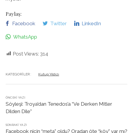
Paylaş:
Facebook
Twitter
LinkedIn
WhatsApp
Post Views:
314
KATEGORILER:
Kutup Yıldızı
ÖNCEKI YAZI
Söyleşi: Troya’dan Tenedos’a “Ve Derken Mitler
Dilden Dile”
SONRAKI YAZI
Facebook niçin “meta” oldu? Oradan öte “köy” var mı?