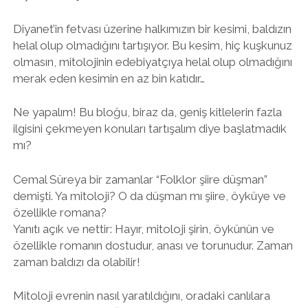
Diyanet’in fetvası üzerine halkımızın bir kesimi, baldızın
twitter
facebook
instagram
helal olup olmadığını tartışıyor. Bu kesim, hiç kuşkunuz
olmasın, mitolojinin edebiyatçıya helal olup olmadığını
merak eden kesimin en az bin katıdır…
Ne yapalım! Bu bloğu, biraz da, geniş kitlelerin fazla
ilgisini çekmeyen konuları tartışalım diye başlatmadık
mı?
Cemal Süreya bir zamanlar “Folklor şiire düşman”
demişti. Ya mitoloji? O da düşman mı şiire, öyküye ve
özellikle romana?
Yanıtı açık ve nettir: Hayır, mitoloji şirin, öykünün ve
özellikle romanın dostudur, anası ve torunudur. Zaman
zaman baldızı da olabilir!
Mitoloji evrenin nasıl yaratıldığını, oradaki canlılara