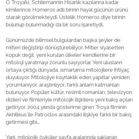
O Troya’ki, Schliemann’ın Hisarlık kazılarına kadar
kimilerince Homeros adlı birinin hayal gücünün ürünü
olarak görülmekteydi. Üstelik Homeros diye birinin
bulunup bulunmadığı da bir soru işaretiydi..
Günümüzde bilimsel bulgulardan başka şeyler de
mitleri değiştirip dönüştürebiliyor. Mitler siyasetten
kopuk değil, yeni kurulan ülkeler kendilerine bir
mitoloji yaratmayı zorunlu sayıyorlar. Yeni ulusların
ortaya çıktığı dünyada, ısmarlama mitolojilere ihtiyaç
duyuluyor. Mitolojiye kaynaklık eden yapıtlar yeniden
yorumlanıyor, araştırılıyor, farklı anlam katmanları
bulunuyor. Popüler kültür, resimli romanları, televizyon
dizileri ve filmleriyle mitolojik ilişkilere yeni bakış açıları
getiriyor. 2004 yılında gösterime giren Troya filminin
Akhilleus ile Patroclos arasındaki ilişkiye farklı bir bakış
getirmesi gibi…
Yani, mitolojik öyküler sayfa aralarında saklanan