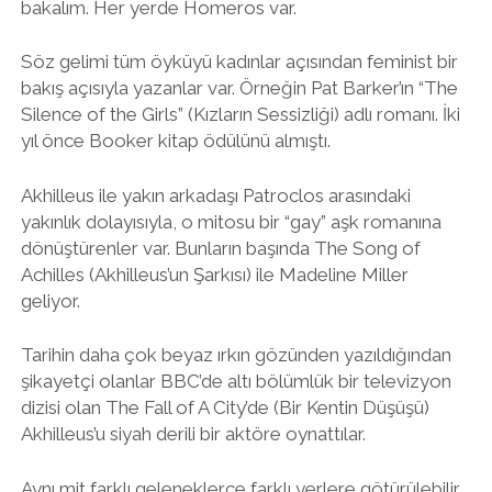
bakalım. Her yerde Homeros var.
Söz gelimi tüm öyküyü kadınlar açısından feminist bir
bakış açısıyla yazanlar var. Örneğin Pat Barker’ın “The
Silence of the Girls” (Kızların Sessizliği) adlı romanı. İki
yıl önce Booker kitap ödülünü almıştı.
Akhilleus ile yakın arkadaşı Patroclos arasındaki
yakınlık dolayısıyla, o mitosu bir “gay” aşk romanına
dönüştürenler var. Bunların başında The Song of
Achilles (Akhilleus’un Şarkısı) ile Madeline Miller
geliyor.
Tarihin daha çok beyaz ırkın gözünden yazıldığından
şikayetçi olanlar BBC’de altı bölümlük bir televizyon
dizisi olan The Fall of A City’de (Bir Kentin Düşüşü)
Akhilleus’u siyah derili bir aktöre oynattılar.
Aynı mit farklı geleneklerce farklı yerlere götürülebilir