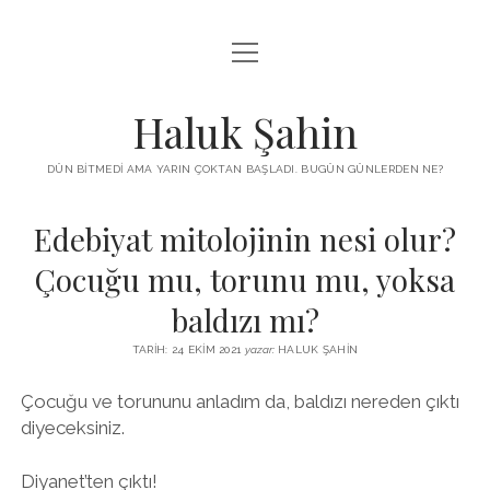
menüyü
KUTUP YILDIZI
aç
THE TURKISH PUZZLE
Haluk Şahin
MENDIREK YAZILARI
DÜN BITMEDI AMA YARIN ÇOKTAN BAŞLADI. BUGÜN GÜNLERDEN NE?
menüyü
HŞ KITAPLARI
aç
Edebiyat mitolojinin nesi olur?
ADA
PROGRAMLAR
Çocuğu mu, torunu mu, yoksa
İYI YAŞAM VE MUTLULUK ÜZERINE
BIZ KIMIZ?
baldızı mı?
BABIALI’DE CINAYET
DERS NOTLARI – LECTURE NOTES
TARIH: 24 EKIM 2021
yazar:
HALUK ŞAHIN
GÜZEL MAVRELLA
MED 532 SPRING ‘25
Çocuğu ve torununu anladım da, baldızı nereden çıktı
diyeceksiniz.
YAZMADAN EDEMEDIM
HABERLER / NEWS
Diyanet’ten çıktı!