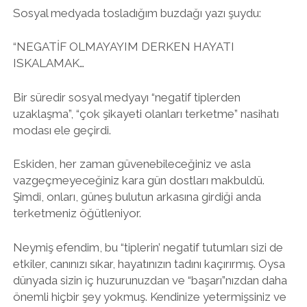
Sosyal medyada tosladığım buzdağı yazı şuydu:
“NEGATİF OLMAYAYIM DERKEN HAYATI
ISKALAMAK…
Bir süredir sosyal medyayı “negatif tiplerden
uzaklaşma”, “çok şikayeti olanları terketme” nasihatı
modası ele geçirdi.
Eskiden, her zaman güvenebileceğiniz ve asla
vazgeçmeyeceğiniz kara gün dostları makbuldü.
Şimdi, onları, güneş bulutun arkasına girdiği anda
terketmeniz öğütleniyor.
Neymiş efendim, bu “tiplerin’ negatif tutumları sizi de
etkiler, canınızı sıkar, hayatınızın tadını kaçırırmış. Oysa
dünyada sizin iç huzurunuzdan ve “başarı”nızdan daha
önemli hiçbir şey yokmuş. Kendinize yetermişsiniz ve