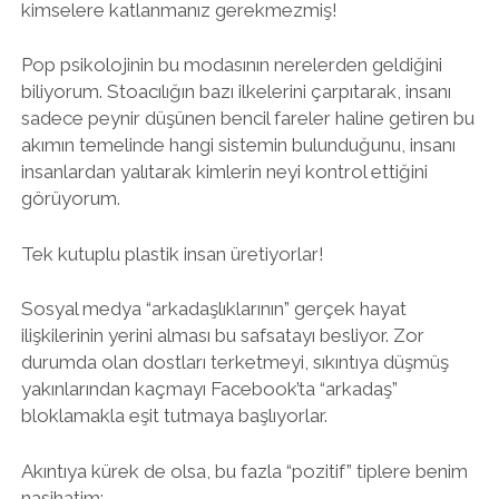
kimselere katlanmanız gerekmezmiş!
Pop psikolojinin bu modasının nerelerden geldiğini
biliyorum. Stoacılığın bazı ilkelerini çarpıtarak, insanı
sadece peynir düşünen bencil fareler haline getiren bu
akımın temelinde hangi sistemin bulunduğunu, insanı
insanlardan yalıtarak kimlerin neyi kontrol ettiğini
görüyorum.
Tek kutuplu plastik insan üretiyorlar!
Sosyal medya “arkadaşlıklarının” gerçek hayat
ilişkilerinin yerini alması bu safsatayı besliyor. Zor
durumda olan dostları terketmeyi, sıkıntıya düşmüş
yakınlarından kaçmayı Facebook’ta “arkadaş”
bloklamakla eşit tutmaya başlıyorlar.
Akıntıya kürek de olsa, bu fazla “pozitif” tiplere benim
nasihatim: