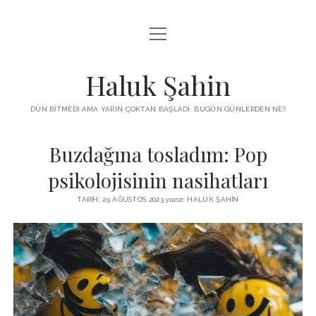
menüyü
KUTUP YILDIZI
aç
THE TURKISH PUZZLE
Haluk Şahin
MENDIREK YAZILARI
DÜN BITMEDI AMA YARIN ÇOKTAN BAŞLADI. BUGÜN GÜNLERDEN NE?
menüyü
HŞ KITAPLARI
aç
Buzdağına tosladım: Pop
ADA
PROGRAMLAR
psikolojisinin nasihatları
İYI YAŞAM VE MUTLULUK ÜZERINE
BIZ KIMIZ?
TARIH: 29 AĞUSTOS 2023
yazar:
HALUK ŞAHIN
BABIALI’DE CINAYET
DERS NOTLARI – LECTURE NOTES
GÜZEL MAVRELLA
MED 532 SPRING ‘25
YAZMADAN EDEMEDIM
HABERLER / NEWS