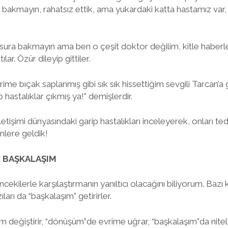
a bakmayın, rahatsız ettik, ama yukardaki katta hastamız var,
sura bakmayın ama ben o çeşit doktor değilim, kitle haber
lar. Özür dileyip gittiler.
iğerime bıçak saplanmış gibi sık sık hissettiğim sevgili Tarcan’
hastalıklar çıkmış ya!” demişlerdir.
letişimi dünyasındaki garip hastalıkları inceleyerek, onları t
nlere geldik!
, BAŞKALAŞIM
cekilerle karşılaştırmanın yanıltıcı olacağını biliyorum. Bazı k
ları da “başkalaşım” getirirler.
 değiştirir, “dönüşüm”de evrime uğrar, “başkalaşım”da nite