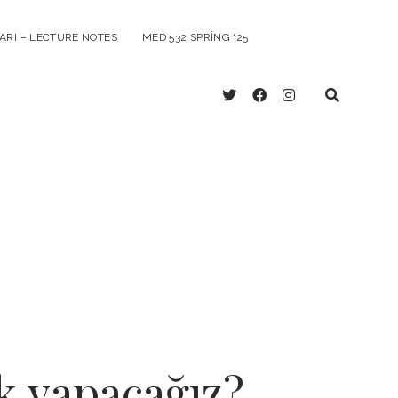
ARI – LECTURE NOTES
MED 532 SPRING ‘25
twitter
facebook
instagram
ik yapacağız?