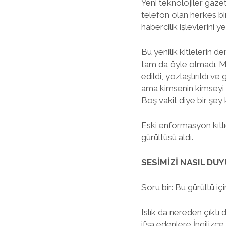
Yeni teknolojiler gazet
telefon olan herkes bir
habercilik işlevlerini ye
Bu yenilik kitlelerin d
tam da öyle olmadı. Me
edildi, yozlaştırıldı 
ama kimsenin kimseyi d
Boş vakit diye bir şey 
Eski enformasyon kıtlı
gürültüsü aldı.
SESİMİZİ NASIL DU
Soru bir: Bu gürültü iç
Islık da nereden çıktı 
ifşa edenlere İngilizce