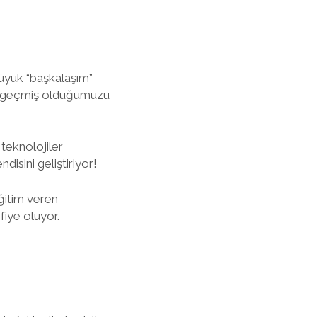
büyük “başkalaşım”
yaya geçmiş olduğumuzu
teknolojiler
disini geliştiriyor!
eğitim veren
fiye oluyor.