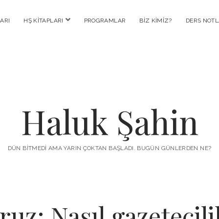
menüyü
ARI
HŞ KITAPLARI
PROGRAMLAR
BIZ KIMIZ?
DERS NOTL
aç
Haluk Şahin
DÜN BITMEDI AMA YARIN ÇOKTAN BAŞLADI. BUGÜN GÜNLERDEN NE?
oruz: Nasıl gazetecil