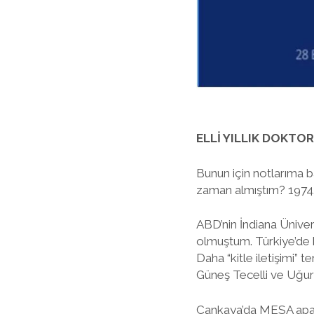
ELLİ YILLIK DOKTOR
Bunun için notlarıma b
zaman almıştım? 1974. 
ABD’nin İndiana Ünivers
olmuştum. Türkiye’de he
Daha “kitle iletişimi”
Güneş Tecelli ve Uğur
Çankaya’da MESA apartm