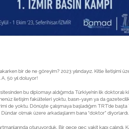
akarken bir de ne göreyim? 2023 yılındayız. Kitle İletişimi ü
A, 50 yıl doluyor!
itesinden bu diplomayı aldığımda Türkiye’nin ilk doktoralı kitl
nüz iletişim fakülteleri yoktu, basın-yayın ya da gazetecilik
 terimi de yoktu. Dönüşte çalışmaya başladığım TRT’de başt
 Dündar olmak üzere arkadaşlarım bana “doktor” diyorlardı.
anlarında oturuyorduk. Bir gece geç vakit kapı çalındı. Kapıd