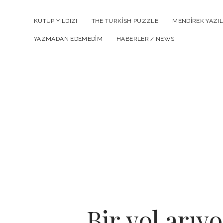
KUTUP YILDIZI
THE TURKISH PUZZLE
MENDIREK YAZIL
YAZMADAN EDEMEDIM
HABERLER / NEWS
Bir yol arıy