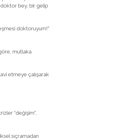
 doktor bey, bir gelip
leşmesi doktoruyum!”
a göre, mutlaka
edavi etmeye çalışarak
rizler “değişim”,
liksel sıçramadan