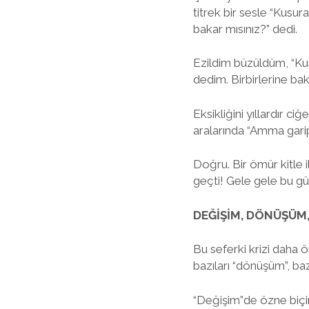
titrek bir sesle “Kusur
bakar mısınız?” dedi.
Ezildim büzüldüm, “Ku
dedim. Birbirlerine baktı
Eksikliğini yıllardır c
aralarında “Amma garip 
Doğru. Bir ömür kitle i
geçti! Gele gele bu gü
DEĞİŞİM, DÖNÜŞÜM
Bu seferki krizi daha ön
bazıları “dönüşüm”, bazı
“Değişim”de özne biçim