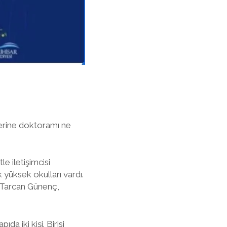
zerine doktoramı ne
e iletişimcisi
 yüksek okulları vardı.
a Tarcan Günenç,
a iki kişi. Birisi