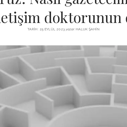
k iletişim doktorunun
TARIH: 25 EYLÜL 2023
yazar:
HALUK ŞAHIN