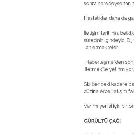
sonra neredeyse tanın
Hastalıklar daha da gar
İletişim tarihinin, be
sürecinin içindeyiz. Di
ilan etmekteler.
“Haberleşme”den sonra,
“iletmek”le yetinmiyor, 
Siz bendeki kadere bakı
düzinelerce iletişim fa
Var mı yenisi için bir ö
GÜRÜLTÜ ÇAĞI