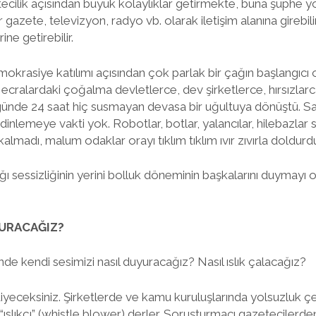
ecilik açısından büyük kolaylıklar getirmekte, buna şüphe yok.
 gazete, televizyon, radyo vb. olarak iletişim alanına girebili
rine getirebilir.
emokrasiye katılımı açısından çok parlak bir çağın başlangıcı ol
cralardaki çoğalma devletlerce, dev şirketlerce, hırsızlarc
ve günde 24 saat hiç susmayan devasa bir uğultuya dönüştü. 
inlemeye vakti yok. Robotlar, botlar, yalancılar, hilebazlar 
kalmadı, malum odaklar orayı tıklım tıklım ıvır zıvırla doldurdu
ğı sessizliğinin yerini bolluk döneminin başkalarını duymayı o
YURACAĞIZ?
inde kendi sesimizi nasıl duyuracağız? Nasıl ıslık çalacağız?
diyeceksiniz. Şirketlerde ve kamu kuruluşlarında yolsuzluk çe
 “ıslıkçı” (whistle blower) derler. Soruşturmacı gazetecilerde