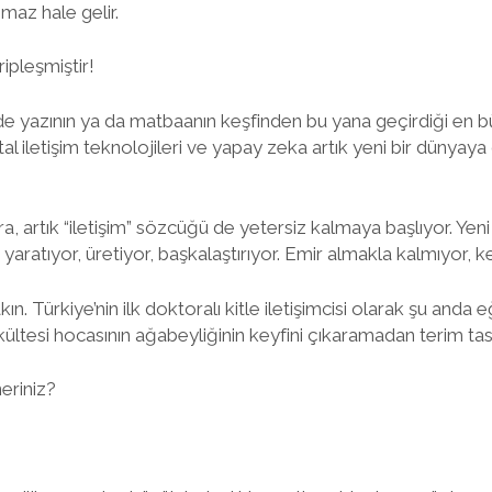
maz hale gelir.
ipleşmiştir!
lki de yazının ya da matbaanın keşfinden bu yana geçirdiği en 
jital iletişim teknolojileri ve yapay zeka artık yeni bir dün
 artık “iletişim” sözcüğü de yetersiz kalmaya başlıyor. Yeni 
yaratıyor, üretiyor, başkalaştırıyor. Emir almakla kalmıyor, ken
n. Türkiye’nin ilk doktoralı kitle iletişimcisi olarak şu anda 
kültesi hocasının ağabeyliğinin keyfini çıkaramadan terim tas
neriniz?