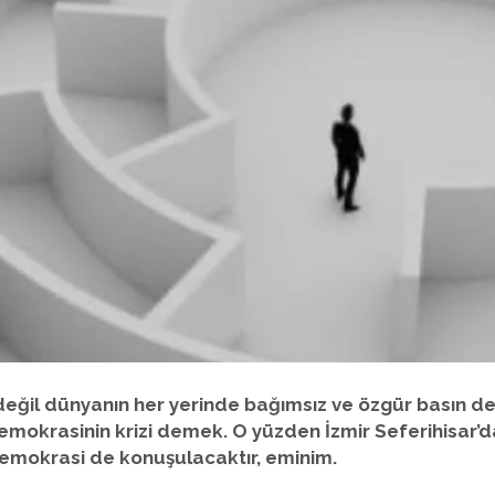
ğil dünyanın her yerinde bağımsız ve özgür basın derin
mokrasinin krizi demek. O yüzden İzmir Seferihisar’
demokrasi de konuşulacaktır, eminim.