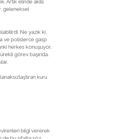
 Artık elinde akıllı
r, geleneksel
abilirdi. Ne yazık ki,
a ve polislerce gasp
Sanki herkes konuşuyor,
sürekli görev başında.
lar.
lanaksızlaştıran kuru
virenleri bilgi vererek
n de bu sıfatla söz