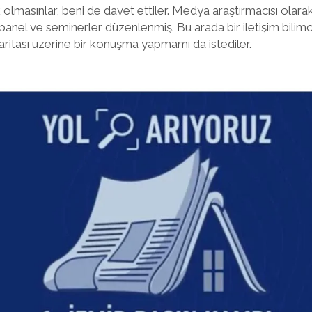
 olmasınlar, beni de davet ettiler. Medya araştırmacısı olarak
 panel ve seminerler düzenlenmiş. Bu arada bir iletişim bilim
ritası üzerine bir konuşma yapmamı da istediler.