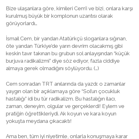
Bize ulaşanlara göre, kimileri Cem’i ve bizi, onlara karşı
kurulmuş büyük bir komplonun uzantısı olarak
görüyorlardı…
İsmail Cem, bir yandan Atatürkçü sloganlara sığınan,
öte yandan Türkiye’de yarın devrim olacakmış gibi
keskin tavır takınan bu grubun sol anlayışından “küçük
burjuva radikalizmi” diye söz ediyor, fazla ciddiye
almaya gerek olmadığını söylüyordu. (…)
Cem sonradan TRT anılarında da yazdı: o zamanlar
yaygın olan bir açıklamaya göre “Sol’un çocukluk
hastalığı” idi bu tür radikalizm. Bu hastalığın ilacı,
zaman, deneyim, olgular ve gerçeklerdi! Eylem ve
pratiğin öğrettikleriydi. Ak koyun ve kara koyun
yokuşta meydana çıkacaktı!
Ama ben, tüm iyi niyetimle, onlarla konuşmaya karar