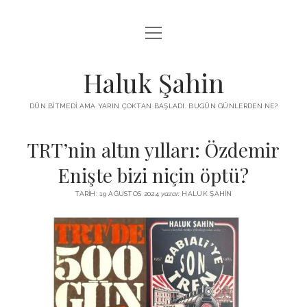
menüyü
KUTUP YILDIZI
aç
THE TURKISH PUZZLE
Haluk Şahin
MENDIREK YAZILARI
DÜN BITMEDI AMA YARIN ÇOKTAN BAŞLADI. BUGÜN GÜNLERDEN NE?
menüyü
HŞ KITAPLARI
aç
TRT’nin altın yılları: Özdemir
ADA
PROGRAMLAR
Enişte bizi niçin öptü?
İYI YAŞAM VE MUTLULUK ÜZERINE
BIZ KIMIZ?
TARIH: 19 AĞUSTOS 2024
yazar:
HALUK ŞAHIN
BABIALI’DE CINAYET
DERS NOTLARI – LECTURE NOTES
GÜZEL MAVRELLA
MED 532 SPRING ‘25
YAZMADAN EDEMEDIM
HABERLER / NEWS