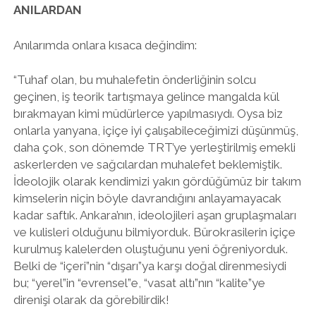
ANILARDAN
Anılarımda onlara kısaca değindim:
“Tuhaf olan, bu muhalefetin önderliğinin solcu
geçinen, iş teorik tartışmaya gelince mangalda kül
bırakmayan kimi müdürlerce yapılmasıydı. Oysa biz
onlarla yanyana, içiçe iyi çalışabileceğimizi düşünmüş,
daha çok, son dönemde TRT’ye yerleştirilmiş emekli
askerlerden ve sağcılardan muhalefet beklemiştik.
İdeolojik olarak kendimizi yakın gördüğümüz bir takım
kimselerin niçin böyle davrandığını anlayamayacak
kadar saftık. Ankara’nın, ideolojileri aşan gruplaşmaları
ve kulisleri olduğunu bilmiyorduk. Bürokrasilerin içiçe
kurulmuş kalelerden oluştuğunu yeni öğreniyorduk.
Belki de “içeri”nin “dışarı”ya karşı doğal direnmesiydi
bu; “yerel”in “evrensel”e, “vasat altı”nın “kalite”ye
direnişi olarak da görebilirdik!