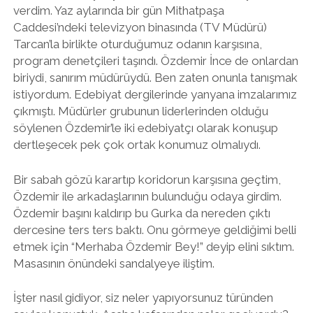
verdim. Yaz aylarında bir gün Mithatpaşa
Caddesi’ndeki televizyon binasında (TV Müdürü)
Tarcan’la birlikte oturduğumuz odanın karşısına,
program denetçileri taşındı. Özdemir İnce de onlardan
biriydi, sanırım müdürüydü. Ben zaten onunla tanışmak
istiyordum. Edebiyat dergilerinde yanyana imzalarımız
çıkmıştı. Müdürler grubunun liderlerinden olduğu
söylenen Özdemir’le iki edebiyatçı olarak konuşup
dertleşecek pek çok ortak konumuz olmalıydı.
Bir sabah gözü karartıp koridorun karşısına geçtim,
Özdemir ile arkadaşlarının bulunduğu odaya girdim.
Özdemir başını kaldırıp bu Gurka da nereden çıktı
dercesine ters ters baktı. Onu görmeye geldiğimi belli
etmek için “Merhaba Özdemir Bey!” deyip elini sıktım.
Masasının önündeki sandalyeye iliştim.
İşter nasıl gidiyor, siz neler yapıyorsunuz türünden