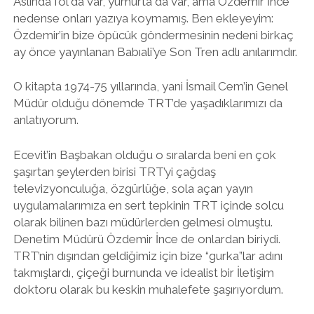
Aslında fol da var, yumurta da var, ama Özdemir İnce
nedense onları yazıya koymamış. Ben ekleyeyim:
Özdemir’in bize öpücük göndermesinin nedeni birkaç
ay önce yayınlanan Babıali’ye Son Tren adlı anılarımdır.
O kitapta 1974-75 yıllarında, yani İsmail Cem’in Genel
Müdür olduğu dönemde TRT’de yaşadıklarımızı da
anlatıyorum.
Ecevit’in Başbakan olduğu o sıralarda beni en çok
şaşırtan şeylerden birisi TRT’yi çağdaş
televizyonculuğa, özgürlüğe, sola açan yayın
uygulamalarımıza en sert tepkinin TRT içinde solcu
olarak bilinen bazı müdürlerden gelmesi olmuştu.
Denetim Müdürü Özdemir İnce de onlardan biriydi.
TRT’nin dışından geldiğimiz için bize “gurka”lar adını
takmışlardı, çiçeği burnunda ve idealist bir İletişim
doktoru olarak bu keskin muhalefete şaşırıyordum.