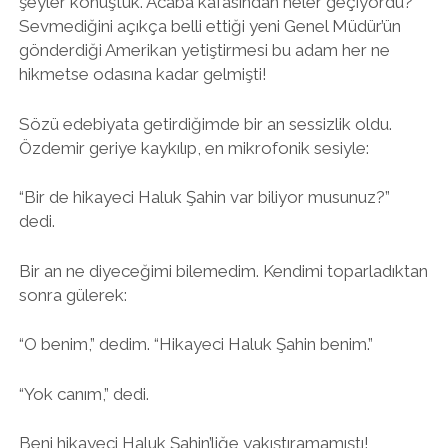
şeyler konuştuk. Acaba kafasından neler geçiyordu?
Sevmediğini açıkça belli ettiği yeni Genel Müdür’ün
gönderdiği Amerikan yetiştirmesi bu adam her ne
hikmetse odasına kadar gelmişti!
Sözü edebiyata getirdiğimde bir an sessizlik oldu.
Özdemir geriye kaykılıp, en mikrofonik sesiyle:
“Bir de hikayeci Haluk Şahin var biliyor musunuz?”
dedi.
Bir an ne diyeceğimi bilemedim. Kendimi toparladıktan
sonra gülerek:
“O benim,” dedim. “Hikayeci Haluk Şahin benim.”
“Yok canım,” dedi.
Beni hikayeci Haluk Şahin’liğe yakıştıramamıştı!