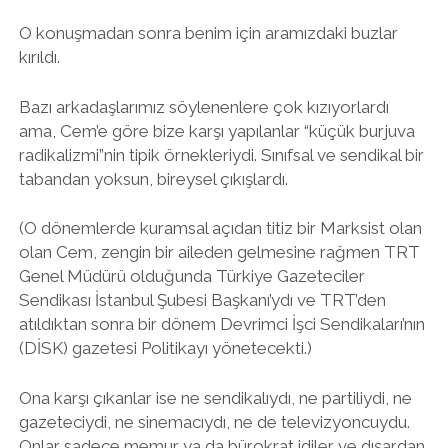
O konuşmadan sonra benim için aramızdaki buzlar
kırıldı.
Bazı arkadaşlarımız söylenenlere çok kızıyorlardı
ama, Cem’e göre bize karşı yapılanlar “küçük burjuva
radikalizmi”nin tipik örnekleriydi. Sınıfsal ve sendikal bir
tabandan yoksun, bireysel çıkışlardı.
(O dönemlerde kuramsal açıdan titiz bir Marksist olan
olan Cem, zengin bir aileden gelmesine rağmen TRT
Genel Müdürü olduğunda Türkiye Gazeteciler
Sendikası İstanbul Şubesi Başkanı’ydı ve TRT’den
atıldıktan sonra bir dönem Devrimci İşci Sendikaları’nın
(DİSK) gazetesi Politikayı yönetecekti.)
Ona karşı çıkanlar ise ne sendikalıydı, ne partiliydi, ne
gazeteciydi, ne sinemacıydı, ne de televizyoncuydu.
Onlar sadece memur ya da bürokrat idiler ve dışardan