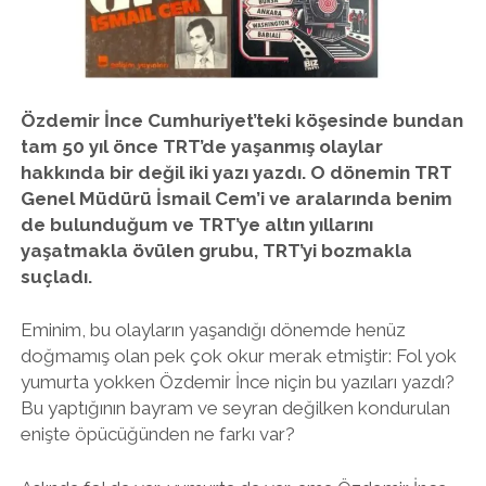
twitter
facebook
instagram
Özdemir İnce Cumhuriyet’teki köşesinde bundan
tam 50 yıl önce TRT’de yaşanmış olaylar
hakkında bir değil iki yazı yazdı. O dönemin TRT
Genel Müdürü İsmail Cem’i ve aralarında benim
de bulunduğum ve TRT’ye altın yıllarını
yaşatmakla övülen grubu, TRT’yi bozmakla
suçladı.
Eminim, bu olayların yaşandığı dönemde henüz
doğmamış olan pek çok okur merak etmiştir: Fol yok
yumurta yokken Özdemir İnce niçin bu yazıları yazdı?
Bu yaptığının bayram ve seyran değilken kondurulan
enişte öpücüğünden ne farkı var?