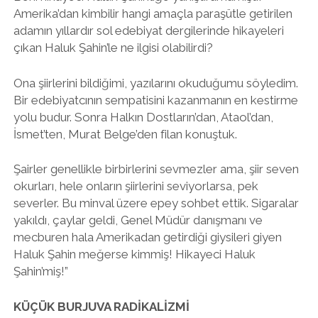
Amerika’dan kimbilir hangi amaçla paraşütle getirilen
adamın yıllardır sol edebiyat dergilerinde hikayeleri
çıkan Haluk Şahin’le ne ilgisi olabilirdi?
Ona şiirlerini bildiğimi, yazılarını okuduğumu söyledim.
Bir edebiyatcının sempatisini kazanmanın en kestirme
yolu budur. Sonra Halkın Dostların’dan, Ataol’dan,
İsmet’ten, Murat Belge’den filan konuştuk.
Şairler genellikle birbirlerini sevmezler ama, şiir seven
okurları, hele onların şiirlerini seviyorlarsa, pek
severler. Bu minval üzere epey sohbet ettik. Sigaralar
yakıldı, çaylar geldi, Genel Müdür danışmanı ve
mecburen hala Amerikadan getirdiği giysileri giyen
Haluk Şahin meğerse kimmiş! Hikayeci Haluk
Şahin’miş!”
KÜÇÜK BURJUVA RADİKALİZMİ