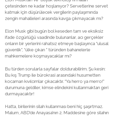
çetesinden ne kadar hoşlanıyor? Servetlerine servet
katmak için düşürülecek vergilerin paylaşımında
zengin mahalleleri arasında kavga çıkmayacak mı?
Elon Musk gibi bugün bol keseden tam ve eksiksiz
ifade özgürlüğü vaadinde bulunanlar, acı gerçekler
onların bir yerlerini rahatsız etmeye başlayınca “ulusal
güvenlik”, “ülke çıkarı ” türünden bahanelerle
mahkemelere koşmayacaklar mı?
Bu türden sorularla sayfalar doldurabilirim. Şu kesin:
Bu kış Trump ile bürokrasi arasındaki husumetten
kocaman kıvılcımlar çıkacaktır. “Ya herro ya merro!”
durumuna geldiler, kimse elindekini kullanmaktan geri
durmayacaktır!
Hatta, birilerinin silah kullanması beni hiç şaşırtmaz.
Malum, ABD’de Anayasa’nın 2. Maddesine göre silahın