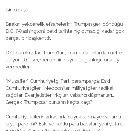
İşin özü şu:
Bırakın yekparelik efsanelerini; Trump’ın geri döndüğü
D.C. (Washington) belki tarihte hiç olmadığı kadar çok
parçalı bir başkenttir.
D.C. bürokratları Trump’tan, Trump da onlardan nefret
ediyor. D.C. seçmenlerinin büyük çoğunluğu ona oy
vermediler.
“Muzaffer” Cumhuriyetçi Parti paramparça: Eski
Cumhuriyetçiler, “Neocon”lar, milliyetçiler, radikal
sağcılar, Evanjelistler, ırkçılar, yabancı düşmanları…
Gerçek Trump’cılar bunların kaçta kaçı?
Cumhuriyetçilerin arkasında büyük sermaye var ama,
o yekpare mi? Eski ve köklü para babaları yeni yetme
Elon Musk’tan ve “büyük teknoloji firmaları”