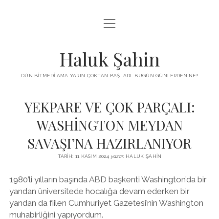
menüyü
KUTUP YILDIZI
aç
THE TURKISH PUZZLE
Haluk Şahin
MENDIREK YAZILARI
DÜN BITMEDI AMA YARIN ÇOKTAN BAŞLADI. BUGÜN GÜNLERDEN NE?
menüyü
HŞ KITAPLARI
aç
YEKPARE VE ÇOK PARÇALI:
ADA
PROGRAMLAR
WASHİNGTON MEYDAN
İYI YAŞAM VE MUTLULUK ÜZERINE
BIZ KIMIZ?
SAVAŞI’NA HAZIRLANIYOR
BABIALI’DE CINAYET
DERS NOTLARI – LECTURE NOTES
TARIH: 11 KASIM 2024
yazar:
HALUK ŞAHIN
GÜZEL MAVRELLA
MED 532 SPRING ‘25
1980’li yılların başında ABD başkenti Washington’da bir
yandan üniversitede hocalığa devam ederken bir
YAZMADAN EDEMEDIM
yandan da fiilen Cumhuriyet Gazetesi’nin Washington
HABERLER / NEWS
muhabirliğini yapıyordum.