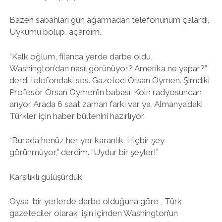
Bazen sabahları gün ağarmadan telefonunum çalardı.
twitter
facebook
instagram
Uykumu bölüp, açardım.
“Kalk oğlum, filanca yerde darbe oldu,
Washington’dan nasıl görünüyor? Amerika ne yapar?”
derdi telefondaki ses. Gazeteci Örsan Öymen. Şimdiki
Profesör Örsan Öymen’in babası. Köln radyosundan
arıyor. Arada 6 saat zaman farkı var ya, Almanya’daki
Türkler için haber bültenini hazırlıyor.
“Burada henüz her yer karanlık. Hiçbir şey
görünmüyor,” derdim. “Uydur bir şeyler!”
Karşılıklı gülüşürdük.
Oysa, bir yerlerde darbe olduğuna göre , Türk
gazeteciler olarak, işin içinden Washington’un