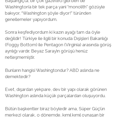
Başlangıçta, bir çok gazeteci gibi ben de
Washington’a bir tek parça yani “monolith” gözüyle
bakıyor, “Washington şöyle diyor!” türünden
genellemeler yapıyordum.
Sonra keşfediyordum ki kazın ayağı tam da öyle
değildir! Türkiye ile ilgili bir konuda Dışişleri Bakanlığı
(Foggy Bottom) ile Pentagon (Virginia) arasında görüş
ayrılığı vardır. Beyaz Saray’ın görüşü henüz
netleşmemiştir.
Bunların hangisi Washingtondur? ABD aslında ne
demektedir?
Evet, dışardan yekpare, dev bir yapı olarak görünen
Washington aslında küçük parçalardan oluşuyordu.
Bütün başkentler biraz böyledir ama, Süper Güç’ün
merkezi olarak, o dönemde, kımıl kımıl oynaşan bir